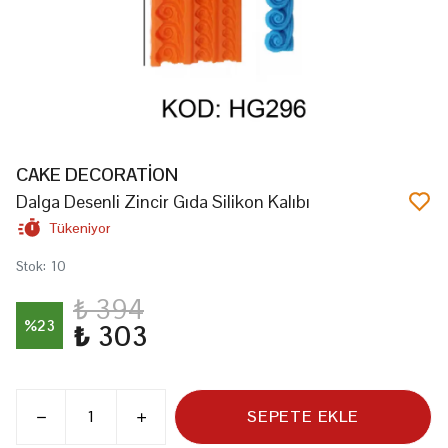
CAKE DECORATİON
Dalga Desenli Zincir Gıda Silikon Kalıbı
Tükeniyor
Stok
:
10
₺ 394
%
23
₺ 303
SEPETE EKLE