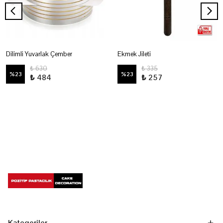
Dilimli Yuvarlak Çember
Ekmek Jileti
₺ 630
₺ 335
%
23
%
23
₺ 484
₺ 257
Kategoriler