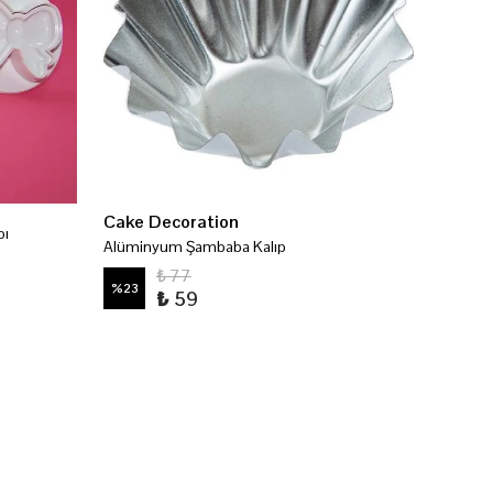
Cake Decoration
Alba Ç
bı
Alüminyum Şambaba Kalıp
Alba Ver
₺ 77
%
23
%
23
₺ 59
4 Arom