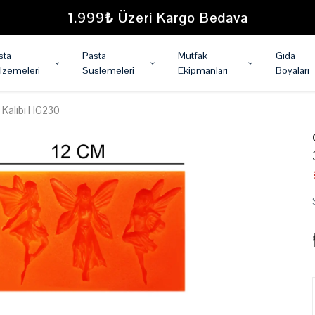
1.999₺ Üzeri Kargo Bedava
sta
Pasta
Mutfak
Gıda
lzemeleri
Süslemeleri
Ekipmanları
Boyaları
on Kalıbı HG230