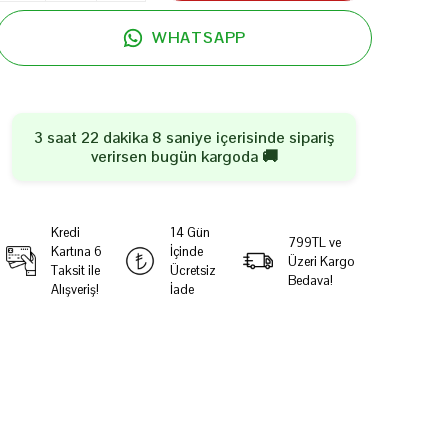
WHATSAPP
3 saat 22 dakika 7 saniye
içerisinde sipariş
verirsen
bugün
kargoda 🚚
Kredi
14 Gün
799TL ve
Kartına 6
İçinde
Üzeri Kargo
Taksit ile
Ücretsiz
Bedava!
Alışveriş!
İade