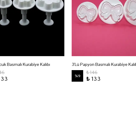
uk Basmalı Kurabiye Kalıbı
3'Lü Papyon Basmalı Kurabiye Kalı
146
₺ 146
%
9
133
₺ 133