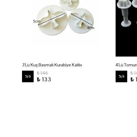
3'Lü Kuş Basmalı Kurabiye Kalıbı
4'Lü Tomurc
Dr.Gusto Pasta Katkı Maddeleri - Kakao Yağı 200 Gr
₺ 146
₺ 
%
9
%
9
₺ 133
₺ 