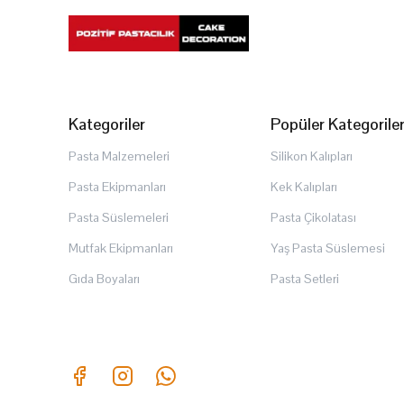
Kategoriler
Popüler Kategorile
Pasta Malzemeleri
Silikon Kalıpları
Pasta Ekipmanları
Kek Kalıpları
Pasta Süslemeleri
Pasta Çikolatası
Mutfak Ekipmanları
Yaş Pasta Süslemesi
Gıda Boyaları
Pasta Setleri