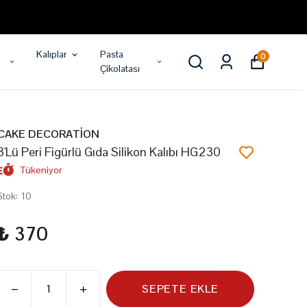
Kalıplar
Pasta
0
Çikolatası
CAKE DECORATİON
3'Lü Peri Figürlü Gıda Silikon Kalıbı HG230
Tükeniyor
Stok
:
10
₺ 370
SEPETE EKLE