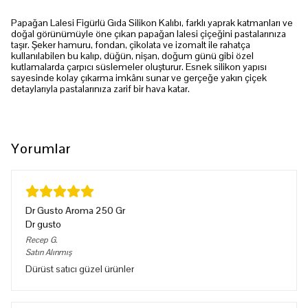
Papağan Lalesi Figürlü Gıda Silikon Kalıbı, farklı yaprak katmanları ve
doğal görünümüyle öne çıkan papağan lalesi çiçeğini pastalarınıza
taşır. Şeker hamuru, fondan, çikolata ve izomalt ile rahatça
kullanılabilen bu kalıp, düğün, nişan, doğum günü gibi özel
kutlamalarda çarpıcı süslemeler oluşturur. Esnek silikon yapısı
sayesinde kolay çıkarma imkânı sunar ve gerçeğe yakın çiçek
detaylarıyla pastalarınıza zarif bir hava katar.
Yorumlar
Dr Gusto Aroma 250 Gr
Dr gusto
Recep
G.
Satın Alınmış
Dürüst satıcı güzel ürünler