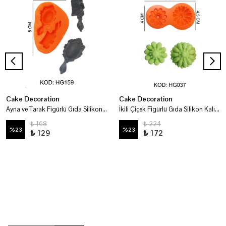
Cake Decoration
Cake Decoration
Ayna ve Tarak Figürlü Gıda Silikon Kalıbı
İkili Çiçek Figürlü Gıda Silikon Kalıbı
₺ 168
₺ 224
%
23
%
23
₺ 129
₺ 172