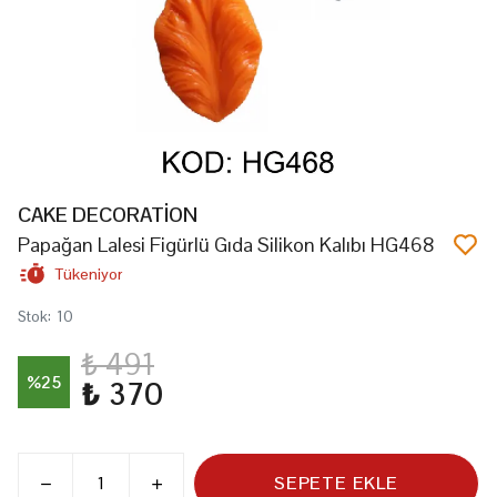
CAKE DECORATİON
Papağan Lalesi Figürlü Gıda Silikon Kalıbı HG468
Tükeniyor
Stok
:
10
₺ 491
%
25
₺ 370
SEPETE EKLE