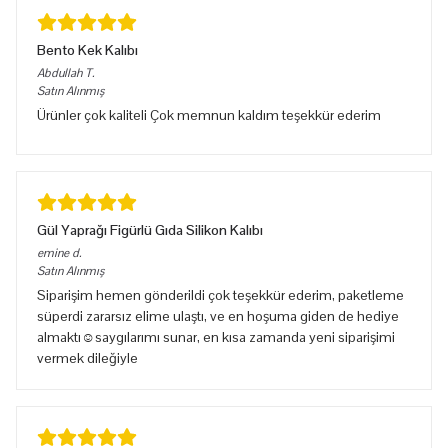
Bento Kek Kalıbı
Abdullah
T.
Satın Alınmış
Ürünler çok kaliteli Çok memnun kaldım teşekkür ederim
Gül Yaprağı Figürlü Gıda Silikon Kalıbı
emine
d.
Satın Alınmış
Siparişim hemen gönderildi çok teşekkür ederim, paketleme
süperdi zararsız elime ulaştı, ve en hoşuma giden de hediye
almaktı☺️saygılarımı sunar, en kısa zamanda yeni siparişimi
vermek dileğiyle