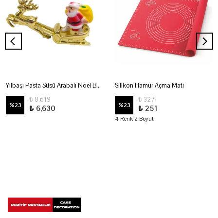
Yılbaşı Pasta Süsü Arabalı Noel Baba 72'Li
Silikon Hamur Açma Matı
₺ 8,619
₺ 327
%
23
%
23
₺ 6,630
₺ 251
4 Renk 2 Boyut