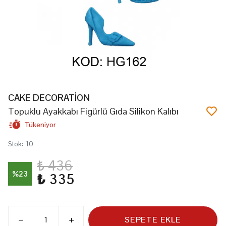
CAKE DECORATİON
Topuklu Ayakkabı Figürlü Gıda Silikon Kalıbı
Tükeniyor
Stok
:
10
₺ 436
%
23
₺ 335
SEPETE EKLE