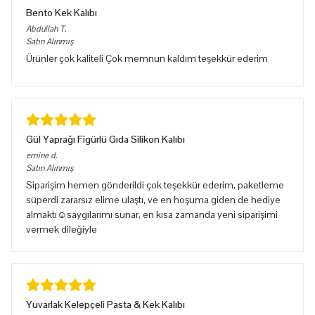
Bento Kek Kalıbı
Abdullah
T.
Satın Alınmış
Ürünler çok kaliteli Çok memnun kaldım teşekkür ederim
Gül Yaprağı Figürlü Gıda Silikon Kalıbı
emine
d.
Satın Alınmış
Siparişim hemen gönderildi çok teşekkür ederim, paketleme
süperdi zararsız elime ulaştı, ve en hoşuma giden de hediye
almaktı☺️saygılarımı sunar, en kısa zamanda yeni siparişimi
vermek dileğiyle
Yuvarlak Kelepçeli Pasta & Kek Kalıbı