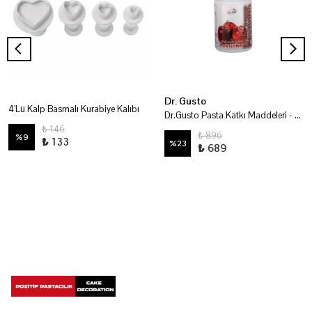
Dr. Gusto
4'Lü Kalp Basmalı Kurabiye Kalıbı
Dr.Gusto Pasta Katkı Maddeleri - Pektin 200 Gr
₺ 146
₺ 896
%
9
₺ 133
%
23
₺ 689