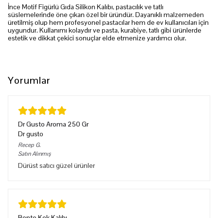
İnce Motif Figürlü Gıda Silikon Kalıbı, pastacılık ve tatlı
süslemelerinde öne çıkan özel bir üründür. Dayanıklı malzemeden
üretilmiş olup hem profesyonel pastacılar hem de ev kullanıcıları için
uygundur. Kullanımı kolaydır ve pasta, kurabiye, tatlı gibi ürünlerde
estetik ve dikkat çekici sonuçlar elde etmenize yardımcı olur.
Yorumlar
Dr Gusto Aroma 250 Gr
Dr gusto
Recep
G.
Satın Alınmış
Dürüst satıcı güzel ürünler
Bento Kek Kalıbı