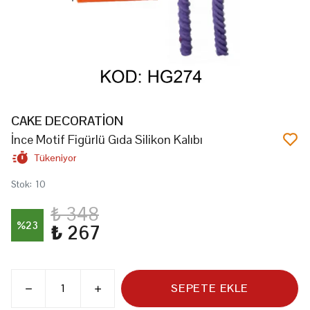
CAKE DECORATİON
İnce Motif Figürlü Gıda Silikon Kalıbı
Tükeniyor
Stok
:
10
₺ 348
%
23
₺ 267
SEPETE EKLE