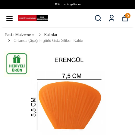
1.999₺ Üzeri Kargo Bedava
0
Pasta Malzemeleri
Kalıplar
Ortanca Çiçeği Figürlü Gıda Silikon Kalıbı