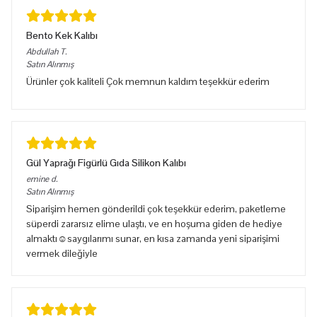
Bento Kek Kalıbı
Abdullah
T.
Satın Alınmış
Ürünler çok kaliteli Çok memnun kaldım teşekkür ederim
Gül Yaprağı Figürlü Gıda Silikon Kalıbı
emine
d.
Satın Alınmış
Siparişim hemen gönderildi çok teşekkür ederim, paketleme
süperdi zararsız elime ulaştı, ve en hoşuma giden de hediye
almaktı☺️saygılarımı sunar, en kısa zamanda yeni siparişimi
vermek dileğiyle