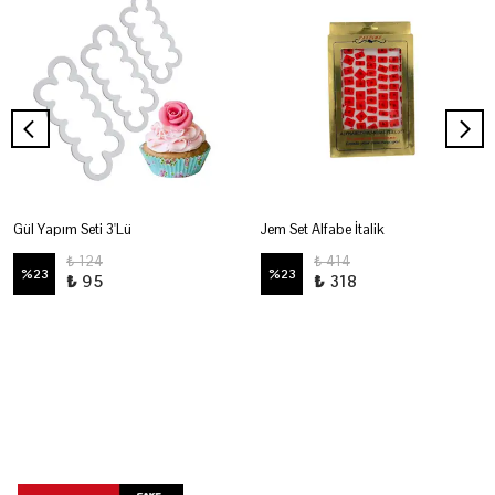
Gül Yapım Seti 3'Lü
Jem Set Alfabe İtalik
₺ 124
₺ 414
%
23
%
23
₺ 95
₺ 318