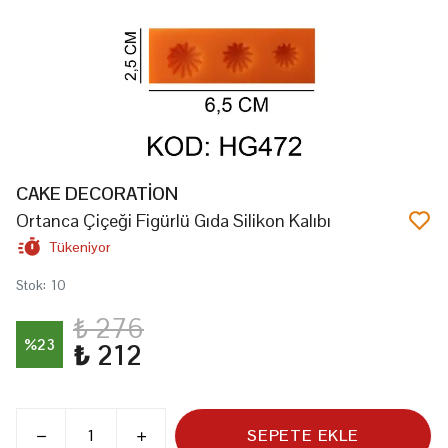
CAKE DECORATİON
Ortanca Çiçeği Figürlü Gıda Silikon Kalıbı
Tükeniyor
Stok
:
10
₺ 276
%
23
₺ 212
SEPETE EKLE