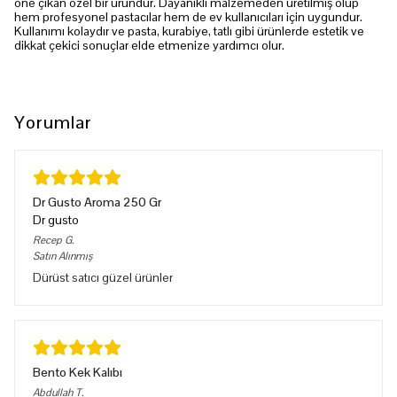
öne çıkan özel bir üründür. Dayanıklı malzemeden üretilmiş olup
hem profesyonel pastacılar hem de ev kullanıcıları için uygundur.
Kullanımı kolaydır ve pasta, kurabiye, tatlı gibi ürünlerde estetik ve
dikkat çekici sonuçlar elde etmenize yardımcı olur.
Yorumlar
Dr Gusto Aroma 250 Gr
Dr gusto
Recep
G.
Satın Alınmış
Dürüst satıcı güzel ürünler
Bento Kek Kalıbı
Abdullah
T.