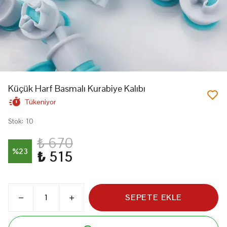
Küçük Harf Basmalı Kurabiye Kalıbı
Tükeniyor
Stok
:
10
₺ 670
%
23
₺ 515
SEPETE EKLE