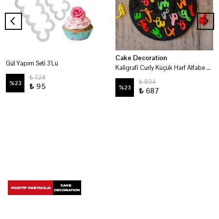
Cake Decoration
Gül Yapım Seti 3'Lü
Kaligrafi Curly Küçük Harf Alfabe Modelleme Kalıbı
₺ 124
₺ 894
%
23
₺ 95
%
23
₺ 687