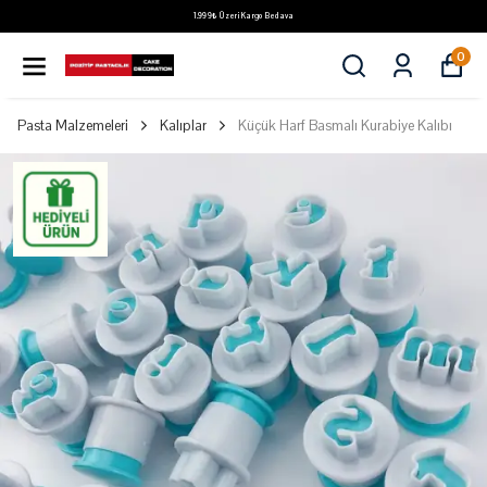
1.999₺ Üzeri Kargo Bedava
0
Pasta Malzemeleri
Kalıplar
Küçük Harf Basmalı Kurabiye Kalıbı