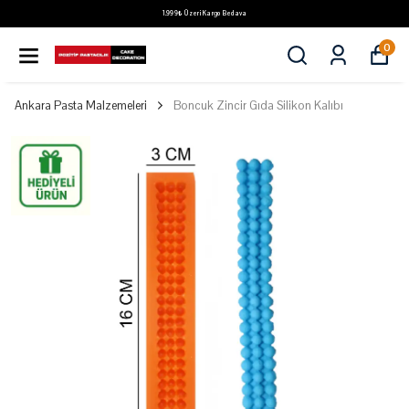
1.999₺ Üzeri Kargo Bedava
0
Ankara Pasta Malzemeleri
Boncuk Zincir Gıda Silikon Kalıbı