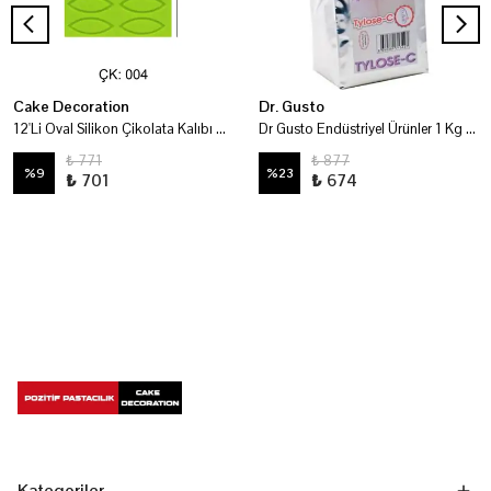
Cake Decoration
Dr. Gusto
12'Li Oval Silikon Çikolata Kalıbı Çk004
Dr Gusto Endüstriyel Ürünler 1 Kg - Tylose-C
₺ 771
₺ 877
%
9
%
23
₺ 701
₺ 674
Kategoriler