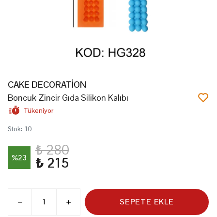
CAKE DECORATİON
Boncuk Zincir Gıda Silikon Kalıbı
Tükeniyor
Stok
:
10
₺ 280
%
23
₺ 215
SEPETE EKLE