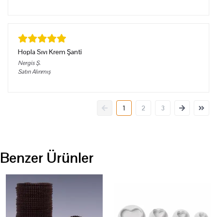
Hopla Sıvı Krem Şanti
Nergis
Ş.
Satın Alınmış
1
2
3
Benzer Ürünler