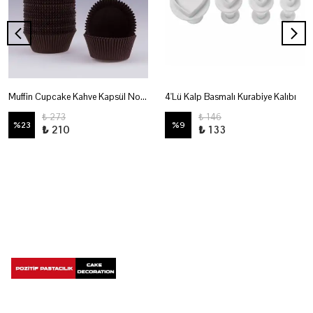
Muffin Cupcake Kahve Kapsül No:0
4'Lü Kalp Basmalı Kurabiye Kalıbı
₺ 273
₺ 146
%
23
%
9
₺ 210
₺ 133