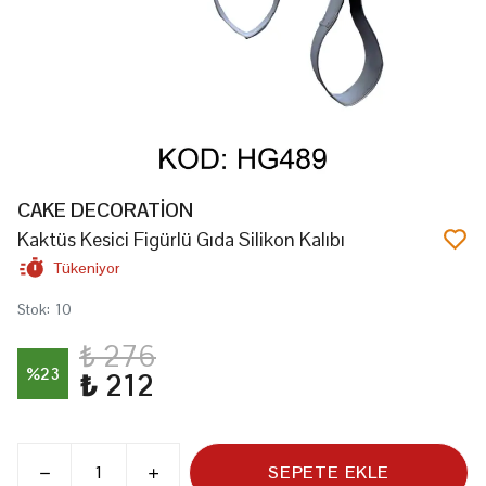
CAKE DECORATİON
Kaktüs Kesici Figürlü Gıda Silikon Kalıbı
Tükeniyor
Stok
:
10
₺ 276
%
23
₺ 212
SEPETE EKLE