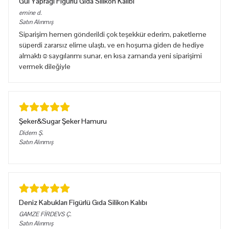
Gül Yaprağı Figürlü Gıda Silikon Kalıbı
emine
d.
Satın Alınmış
Siparişim hemen gönderildi çok teşekkür ederim, paketleme
süperdi zararsız elime ulaştı, ve en hoşuma giden de hediye
almaktı☺️saygılarımı sunar, en kısa zamanda yeni siparişimi
vermek dileğiyle
Şeker&Sugar Şeker Hamuru
Didem
Ş.
Satın Alınmış
Deniz Kabukları Figürlü Gıda Silikon Kalıbı
GAMZE FİRDEVS
Ç.
Satın Alınmış