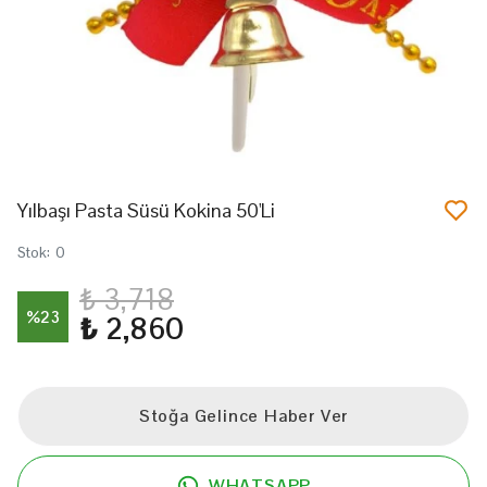
Yılbaşı Pasta Süsü Kokina 50'Li
Stok
:
0
₺ 3,718
%
23
₺ 2,860
Stoğa Gelince Haber Ver
WHATSAPP