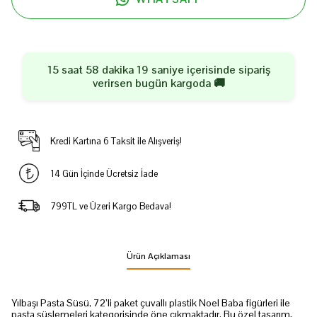
15 saat 58 dakika 18 saniye
içerisinde sipariş
verirsen
bugün
kargoda 🚚
Kredi Kartına 6 Taksit ile Alışveriş!
14 Gün İçinde Ücretsiz İade
799TL ve Üzeri Kargo Bedava!
Ürün Açıklaması
Yılbaşı Pasta Süsü, 72’li paket çuvallı plastik Noel Baba figürleri ile
pasta süslemeleri kategorisinde öne çıkmaktadır. Bu özel tasarım,