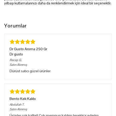
yılbaşı kutlamalarınızı daha da renklendirmek için ideal bir seçenektir.
Yorumlar
Dr Gusto Aroma 250 Gr
Dr gusto
Recep
G.
Satın Alınmış
Dürüst satıcı güzel ürünler
Bento Kek Kalıbı
Abdullah
T.
Satın Alınmış
Ürünler çok kaliteli Çok memnun kaldım teşekkür ederim