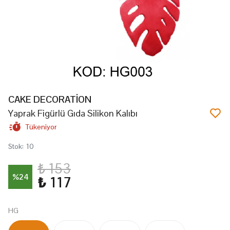
CAKE DECORATİON
Yaprak Figürlü Gıda Silikon Kalıbı
Tükeniyor
Stok
:
10
₺ 153
%
24
₺ 117
HG