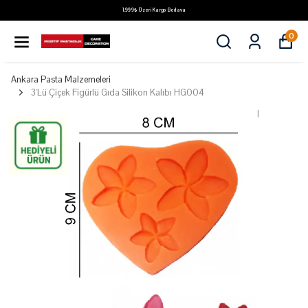
1.999₺ Üzeri Kargo Bedava
0
Ankara Pasta Malzemeleri
3'Lü Çiçek Figürlü Gıda Silikon Kalıbı HG004