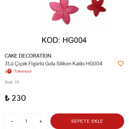
CAKE DECORATİON
3'Lü Çiçek Figürlü Gıda Silikon Kalıbı HG004
Tükeniyor
Stok
:
10
₺ 230
SEPETE EKLE