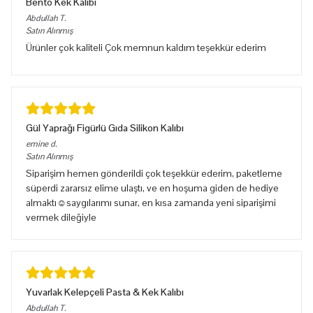
Bento Kek Kalıbı
Abdullah
T.
Satın Alınmış
Ürünler çok kaliteli Çok memnun kaldım teşekkür ederim
Gül Yaprağı Figürlü Gıda Silikon Kalıbı
emine
d.
Satın Alınmış
Siparişim hemen gönderildi çok teşekkür ederim, paketleme
süperdi zararsız elime ulaştı, ve en hoşuma giden de hediye
almaktı☺️saygılarımı sunar, en kısa zamanda yeni siparişimi
vermek dileğiyle
Yuvarlak Kelepçeli Pasta & Kek Kalıbı
Abdullah
T.