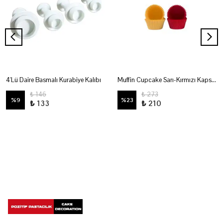
4'Lü Daire Basmalı Kurabiye Kalıbı
Muffin Cupcake Sarı-Kırmızı Kapsül No:4
₺ 146
₺ 273
%
9
%
23
₺ 133
₺ 210