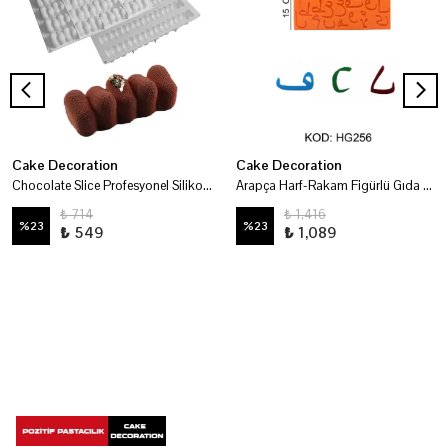
Cake Decoration
Cake Decoration
Chocolate Slice Profesyonel Silikon Kalıp
Arapça Harf-Rakam Figürlü Gıda Silikon Kalıbı
₺ 714
₺ 1,416
%
23
%
23
₺ 549
₺ 1,089