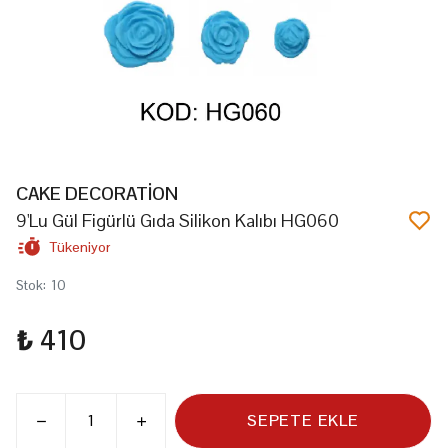
CAKE DECORATİON
9'Lu Gül Figürlü Gıda Silikon Kalıbı HG060
Tükeniyor
Stok
:
10
₺ 410
SEPETE EKLE