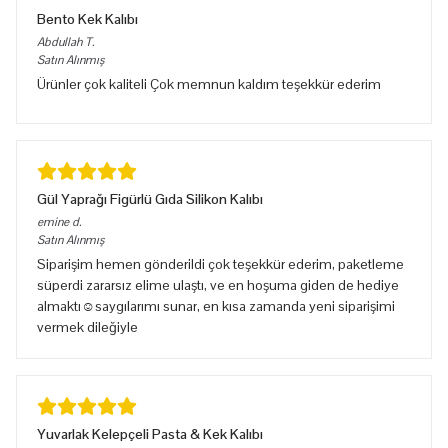
Bento Kek Kalıbı
Abdullah
T.
Satın Alınmış
Ürünler çok kaliteli Çok memnun kaldım teşekkür ederim
Gül Yaprağı Figürlü Gıda Silikon Kalıbı
emine
d.
Satın Alınmış
Siparişim hemen gönderildi çok teşekkür ederim, paketleme
süperdi zararsız elime ulaştı, ve en hoşuma giden de hediye
almaktı☺️saygılarımı sunar, en kısa zamanda yeni siparişimi
vermek dileğiyle
Yuvarlak Kelepçeli Pasta & Kek Kalıbı