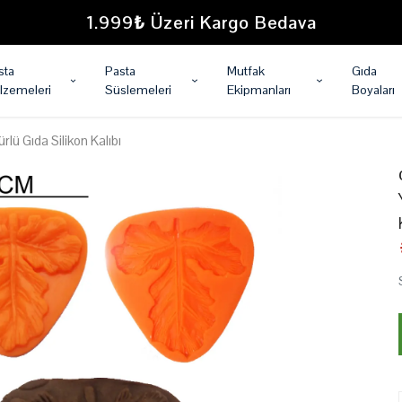
1.999₺ Üzeri Kargo Bedava
sta
Pasta
Mutfak
Gıda
lzemeleri
Süslemeleri
Ekipmanları
Boyaları
ü Gıda Silikon Kalıbı