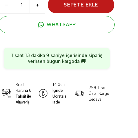
SEPETE EKLE
WHATSAPP
1 saat 13 dakika 9 saniye
içerisinde sipariş
verirsen
bugün
kargoda 🚚
Kredi
14 Gün
799TL ve
Kartına 6
İçinde
Üzeri Kargo
Taksit ile
Ücretsiz
Bedava!
Alışveriş!
İade