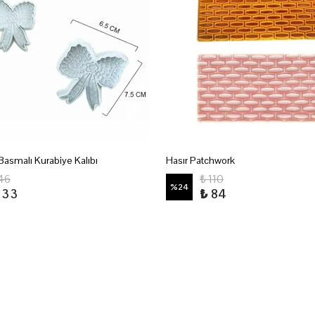
 Basmalı Kurabiye Kalıbı
Hasır Patchwork
146
₺ 110
%
24
133
₺ 84