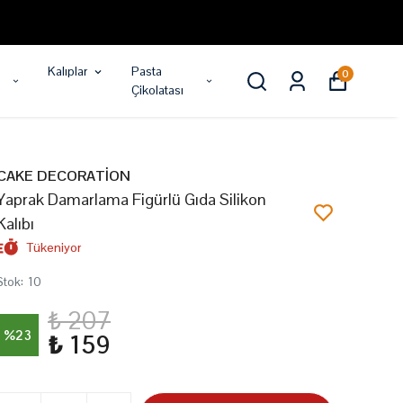
Kalıplar
Pasta
0
Çikolatası
CAKE DECORATİON
Yaprak Damarlama Figürlü Gıda Silikon
Kalıbı
Tükeniyor
Stok
:
10
₺ 207
%
23
₺ 159