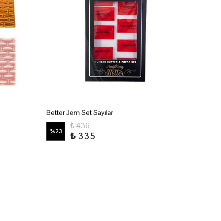
Better Jem Set Sayılar
3'Lü Ya
₺ 436
%
23
%
9
₺ 335