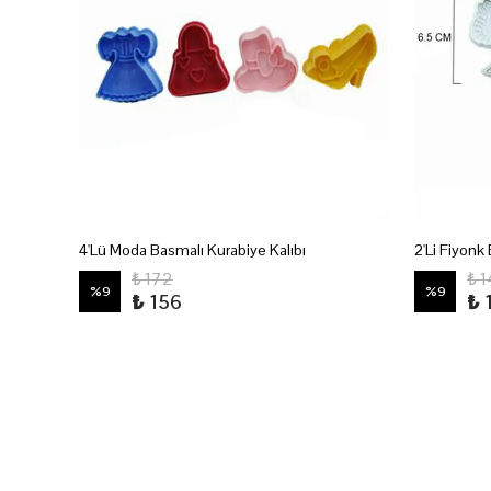
4'Lü Moda Basmalı Kurabiye Kalıbı
2'Li Fiyonk
Kaligrafi Curly Büyük Harf Alfabe Modelleme Kalıbı
₺ 172
₺ 
%
9
%
9
₺ 156
₺ 