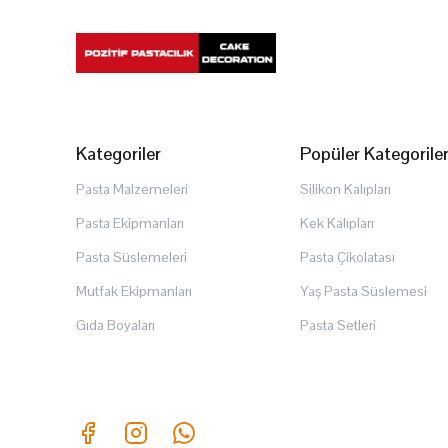
Kategoriler
Popüler Kategorile
Pasta Malzemeleri
Silikon Kalıpları
Pasta Ekipmanları
Kek Kalıpları
Pasta Süslemeleri
Pasta Çikolatası
Mutfak Ekipmanları
Yaş Pasta Süslemesi
Gıda Boyaları
Pasta Setleri