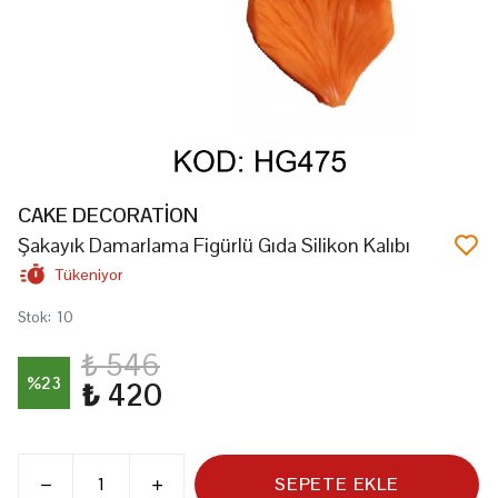
CAKE DECORATİON
Şakayık Damarlama Figürlü Gıda Silikon Kalıbı
Tükeniyor
Stok
:
10
₺ 546
%
23
₺ 420
SEPETE EKLE