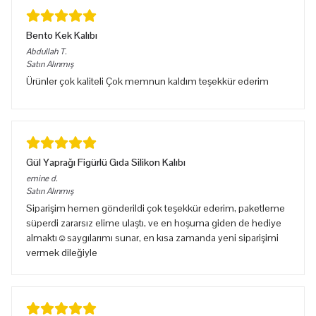
Bento Kek Kalıbı
Abdullah
T.
Satın Alınmış
Ürünler çok kaliteli Çok memnun kaldım teşekkür ederim
Gül Yaprağı Figürlü Gıda Silikon Kalıbı
emine
d.
Satın Alınmış
Siparişim hemen gönderildi çok teşekkür ederim, paketleme
süperdi zararsız elime ulaştı, ve en hoşuma giden de hediye
almaktı☺️saygılarımı sunar, en kısa zamanda yeni siparişimi
vermek dileğiyle