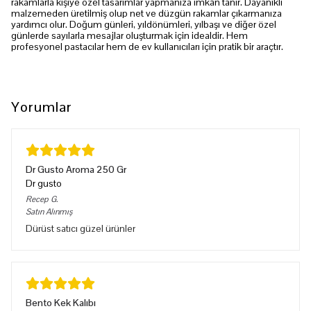
rakamlarla kişiye özel tasarımlar yapmanıza imkân tanır. Dayanıklı
malzemeden üretilmiş olup net ve düzgün rakamlar çıkarmanıza
yardımcı olur. Doğum günleri, yıldönümleri, yılbaşı ve diğer özel
günlerde sayılarla mesajlar oluşturmak için idealdir. Hem
profesyonel pastacılar hem de ev kullanıcıları için pratik bir araçtır.
Yorumlar
Dr Gusto Aroma 250 Gr
Dr gusto
Recep
G.
Satın Alınmış
Dürüst satıcı güzel ürünler
Bento Kek Kalıbı