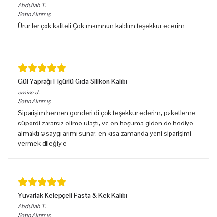
Abdullah
T.
Satın Alınmış
Ürünler çok kaliteli Çok memnun kaldım teşekkür ederim
Gül Yaprağı Figürlü Gıda Silikon Kalıbı
emine
d.
Satın Alınmış
Siparişim hemen gönderildi çok teşekkür ederim, paketleme
süperdi zararsız elime ulaştı, ve en hoşuma giden de hediye
almaktı☺️saygılarımı sunar, en kısa zamanda yeni siparişimi
vermek dileğiyle
Yuvarlak Kelepçeli Pasta & Kek Kalıbı
Abdullah
T.
Satın Alınmış