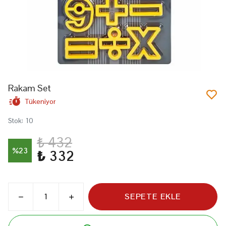
Rakam Set
Tükeniyor
Stok
:
10
₺ 432
%
23
₺ 332
SEPETE EKLE