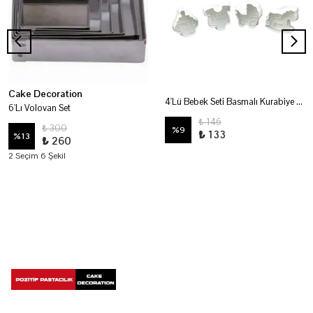
Cake Decoration
4'Lü Bebek Seti Basmalı Kurabiye Kalıbı
6'Lı Volovan Set
₺ 146
₺ 300
%
9
₺ 133
%
13
₺ 260
2 Seçim 6 Şekil