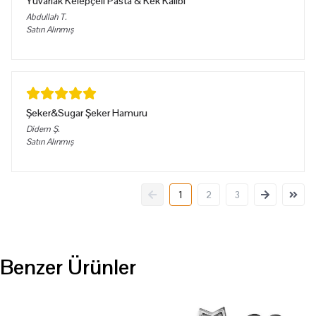
Yuvarlak Kelepçeli Pasta & Kek Kalıbı
Abdullah
T.
Satın Alınmış
Şeker&Sugar Şeker Hamuru
Didem
Ş.
Satın Alınmış
1
2
3
Benzer Ürünler