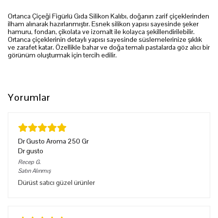
Ortanca Çiçeği Figürlü Gıda Silikon Kalıbı, doğanın zarif çiçeklerinden
ilham alınarak hazırlanmıştır. Esnek silikon yapısı sayesinde şeker
hamuru, fondan, çikolata ve izomalt ile kolayca şekillendirilebilir.
Ortanca çiçeklerinin detaylı yapısı sayesinde süslemelerinize şıklık
ve zarafet katar. Özellikle bahar ve doğa temalı pastalarda göz alıcı bir
görünüm oluşturmak için tercih edilir.
Yorumlar
Dr Gusto Aroma 250 Gr
Dr gusto
Recep
G.
Satın Alınmış
Dürüst satıcı güzel ürünler