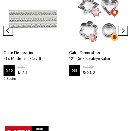
Cake Decoration
Cake Decoration
3'Lü Modelleme Cetveli
12'li Çelik Kurabiye Kalıbı
₺ 81
₺ 223
%
10
%
9
₺ 73
₺ 202
2 Secim