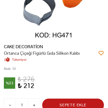
CAKE DECORATİON
Ortanca Çiçeği Figürlü Gıda Silikon Kalıbı
Tükeniyor
Stok
:
10
₺ 276
%
23
₺ 212
SEPETE EKLE