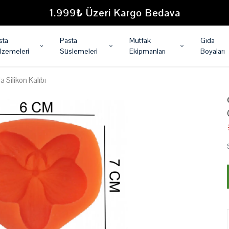
1.999₺ Üzeri Kargo Bedava
sta
Pasta
Mutfak
Gıda
lzemeleri
Süslemeleri
Ekipmanları
Boyaları
 Silikon Kalıbı