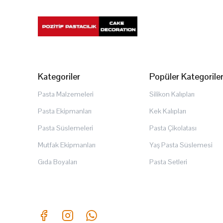
Kategoriler
Popüler Kategorile
Pasta Malzemeleri
Silikon Kalıpları
Pasta Ekipmanları
Kek Kalıpları
Pasta Süslemeleri
Pasta Çikolatası
Mutfak Ekipmanları
Yaş Pasta Süslemesi
Gıda Boyaları
Pasta Setleri