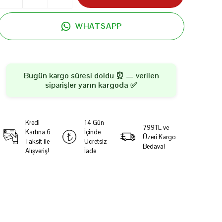
WHATSAPP
Bugün kargo süresi doldu ⏰ — verilen
siparişler
yarın kargoda
✅
Kredi
14 Gün
799TL ve
Kartına 6
İçinde
Üzeri Kargo
Taksit ile
Ücretsiz
Bedava!
Alışveriş!
İade