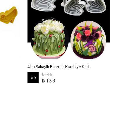
4'Lü Şakayik Basmalı Kurabiye Kalıbı
3'Lü Gü
₺ 146
%
9
%
9
₺ 133