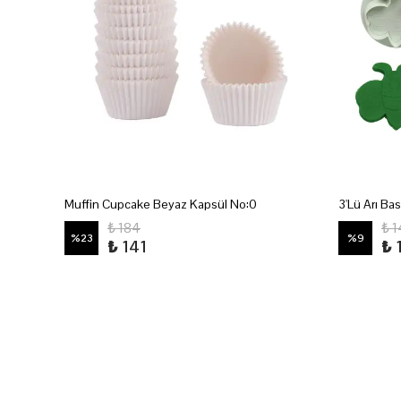
Muffin Cupcake Beyaz Kapsül No:0
3'Lü Arı Ba
₺ 184
₺ 
%
23
%
9
₺ 141
₺ 