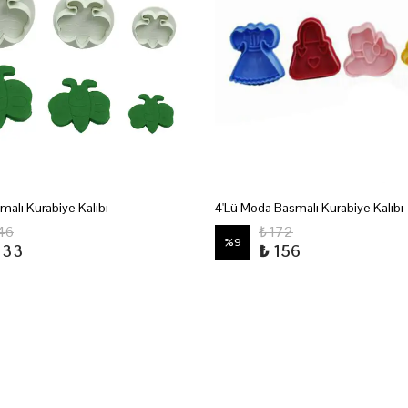
smalı Kurabiye Kalıbı
4'Lü Moda Basmalı Kurabiye Kalıbı
146
₺ 172
%
9
133
₺ 156