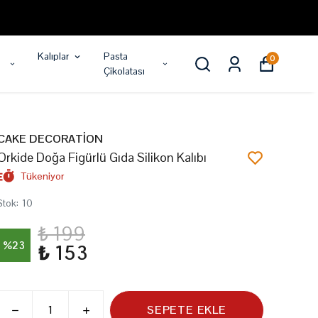
Kalıplar
Pasta
0
Çikolatası
CAKE DECORATİON
Orkide Doğa Figürlü Gıda Silikon Kalıbı
Tükeniyor
Stok
:
10
₺ 199
%
23
₺ 153
SEPETE EKLE