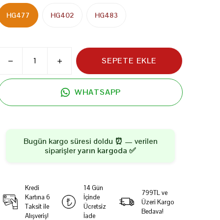
HG477
HG402
HG483
SEPETE EKLE
WHATSAPP
Bugün kargo süresi doldu ⏰ — verilen
siparişler
yarın kargoda
✅
Kredi
14 Gün
799TL ve
Kartına 6
İçinde
Üzeri Kargo
Taksit ile
Ücretsiz
Bedava!
Alışveriş!
İade