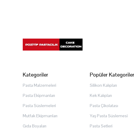
Kategoriler
Popüler Kategorile
Pasta Malzemeleri
Silikon Kalıpları
Pasta Ekipmanları
Kek Kalıpları
Pasta Süslemeleri
Pasta Çikolatası
Mutfak Ekipmanları
Yaş Pasta Süslemesi
Gıda Boyaları
Pasta Setleri