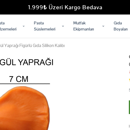
1.999₺ Üzeri Kargo Bedava
sta
Pasta
Mutfak
Gıda
lzemeleri
Süslemeleri
Ekipmanları
Boyaları
ül Yaprağı Figürlü Gıda Silikon Kalıbı