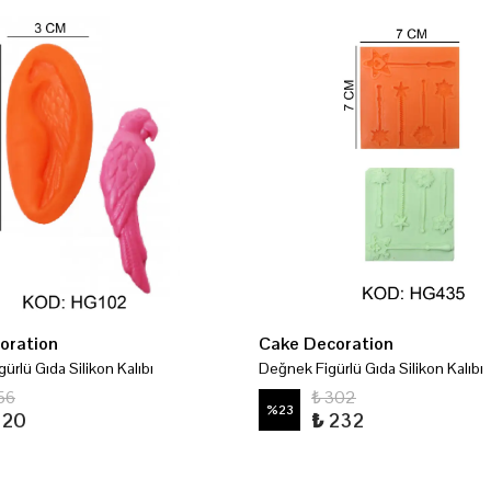
oration
Cake Decoration
ürlü Gıda Silikon Kalıbı
Değnek Figürlü Gıda Silikon Kalıbı
56
₺ 302
%
23
120
₺ 232