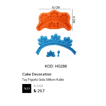
Cake Decoration
Cake 
Taç Figürlü Gıda Silikon Kalıbı
Yıldız F
₺ 348
%
23
%
23
₺ 267