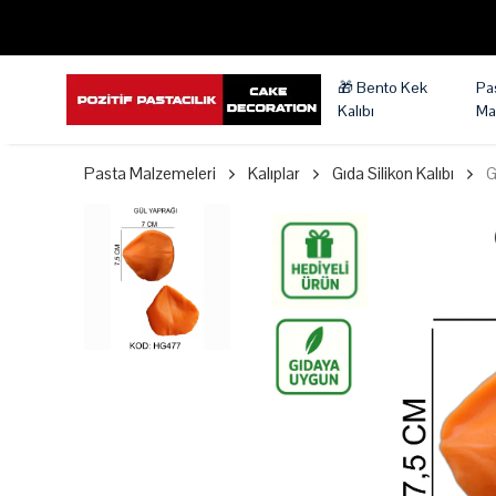
🎁 Bento Kek
Pa
Kalıbı
Ma
Pasta Malzemeleri
Kalıplar
Gıda Silikon Kalıbı
G