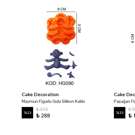
Cake Decoration
Cake Dec
ıbı
Maymun Figürlü Gıda Silikon Kalıbı
Papağan Fig
₺ 375
₺ 1
%
23
%
23
₺ 288
₺ 