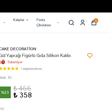
Kalıplar
Pasta
0
Çikolatası
CAKE DECORATİON
Gül Yaprağı Figürlü Gıda Silikon Kalıbı
Tükeniyor
1 değerlendirme
Stok
:
10
₺ 466
%
23
₺ 358
HG