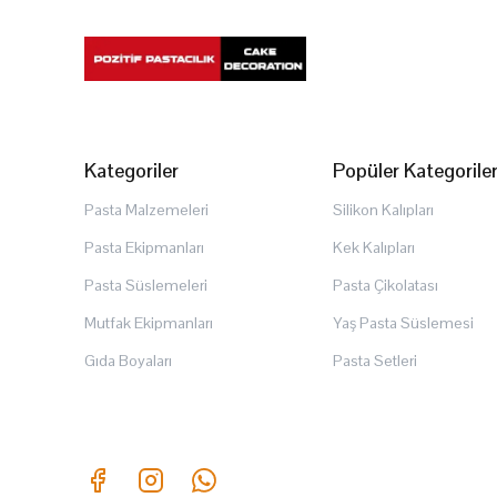
Kategoriler
Popüler Kategorile
Pasta Malzemeleri
Silikon Kalıpları
Pasta Ekipmanları
Kek Kalıpları
Pasta Süslemeleri
Pasta Çikolatası
Mutfak Ekipmanları
Yaş Pasta Süslemesi
Gıda Boyaları
Pasta Setleri