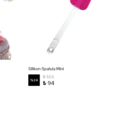
Silikon Spatula Mini
Gökyüzü
₺ 123
%
24
%
23
₺ 94