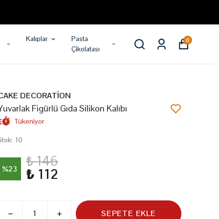
Kalıplar
Pasta
0
Çikolatası
CAKE DECORATİON
Yuvarlak Figürlü Gıda Silikon Kalıbı
Tükeniyor
Stok
:
10
₺ 146
%
23
₺ 112
SEPETE EKLE