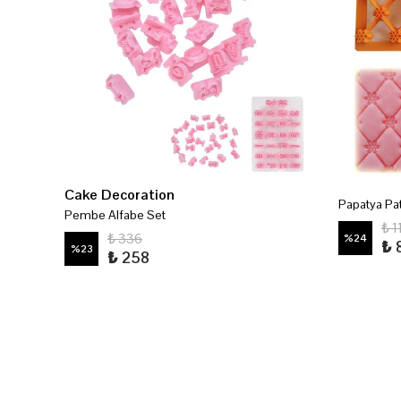
Cake Decoration
Papatya Pa
Dr.Gusto Pasta Katkı Maddeleri - Kakao Tozu 200 Gr
Pembe Alfabe Set
₺ 1
₺ 336
%
24
₺ 
%
23
₺ 258