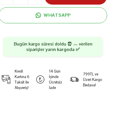
WHATSAPP
Bugün kargo süresi doldu ⏰ — verilen
siparişler
yarın kargoda
✅
Kredi
14 Gün
799TL ve
Kartına 6
İçinde
Üzeri Kargo
Taksit ile
Ücretsiz
Bedava!
Alışveriş!
İade