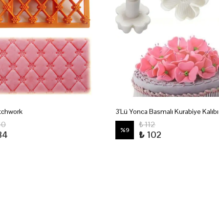
tchwork
3'Lü Yonca Basmalı Kurabiye Kalıbı
10
₺ 112
%
9
84
₺ 102