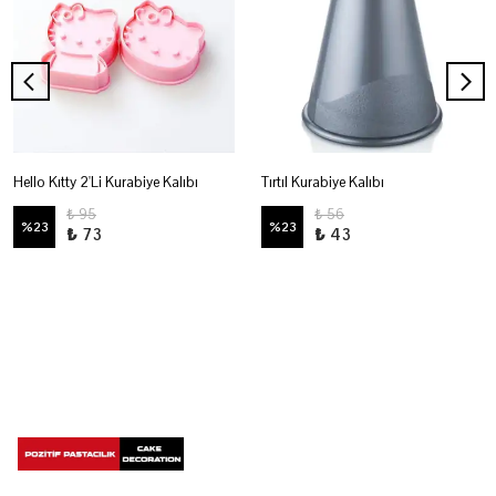
Hello Kıtty 2'Li Kurabiye Kalıbı
Tırtıl Kurabiye Kalıbı
₺ 95
₺ 56
%
23
%
23
₺ 73
₺ 43