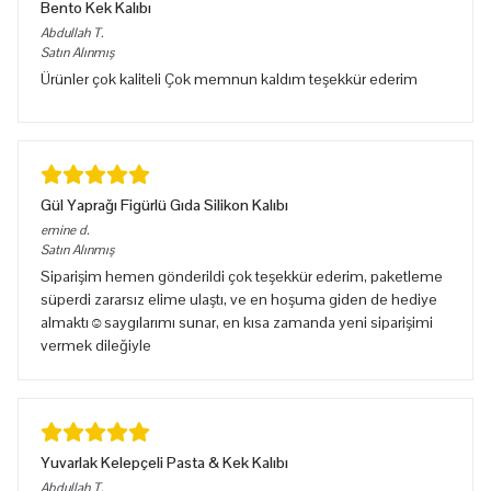
Bento Kek Kalıbı
Abdullah
T.
Satın Alınmış
Ürünler çok kaliteli Çok memnun kaldım teşekkür ederim
Gül Yaprağı Figürlü Gıda Silikon Kalıbı
emine
d.
Satın Alınmış
Siparişim hemen gönderildi çok teşekkür ederim, paketleme
süperdi zararsız elime ulaştı, ve en hoşuma giden de hediye
almaktı☺️saygılarımı sunar, en kısa zamanda yeni siparişimi
vermek dileğiyle
Yuvarlak Kelepçeli Pasta & Kek Kalıbı
Abdullah
T.