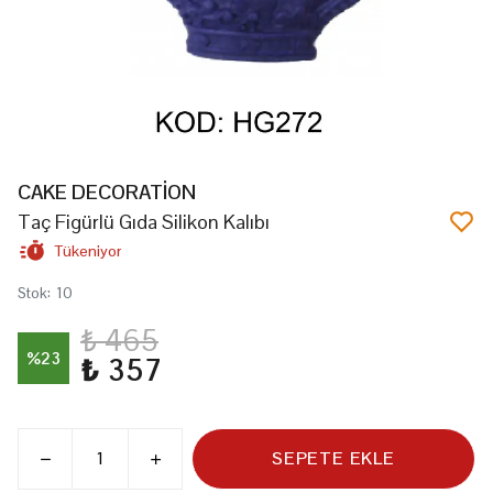
CAKE DECORATİON
Taç Figürlü Gıda Silikon Kalıbı
Tükeniyor
Stok
:
10
₺ 465
%
23
₺ 357
SEPETE EKLE