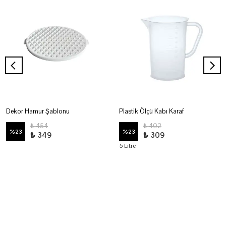
Dekor Hamur Şablonu
Plastik Ölçü Kabı Karaf
₺ 454
₺ 402
%
23
%
23
₺ 349
₺ 309
5 Litre