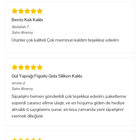
Bento Kek Kalıbı
Abdullah
T.
Satın Alınmış
Ürünler çok kaliteli Çok memnun kaldım teşekkür ederim
Gül Yaprağı Figürlü Gıda Silikon Kalıbı
emine
d.
Satın Alınmış
Siparişim hemen gönderildi çok teşekkür ederim, paketleme
süperdi zararsız elime ulaştı, ve en hoşuma giden de hediye
almaktı☺️saygılarımı sunar, en kısa zamanda yeni siparişimi
vermek dileğiyle