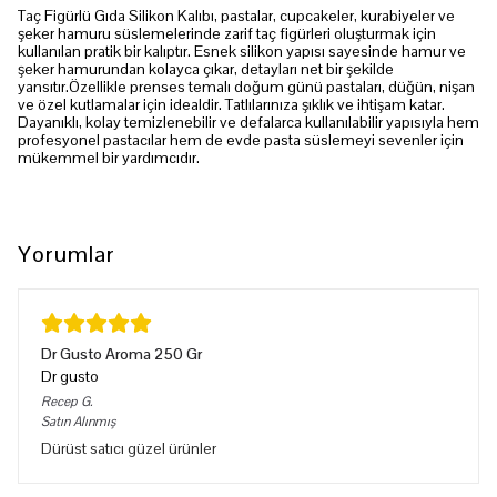
Taç Figürlü Gıda Silikon Kalıbı, pastalar, cupcakeler, kurabiyeler ve
şeker hamuru süslemelerinde zarif taç figürleri oluşturmak için
kullanılan pratik bir kalıptır. Esnek silikon yapısı sayesinde hamur ve
şeker hamurundan kolayca çıkar, detayları net bir şekilde
yansıtır.Özellikle prenses temalı doğum günü pastaları, düğün, nişan
ve özel kutlamalar için idealdir. Tatlılarınıza şıklık ve ihtişam katar.
Dayanıklı, kolay temizlenebilir ve defalarca kullanılabilir yapısıyla hem
profesyonel pastacılar hem de evde pasta süslemeyi sevenler için
mükemmel bir yardımcıdır.
Yorumlar
Dr Gusto Aroma 250 Gr
Dr gusto
Recep
G.
Satın Alınmış
Dürüst satıcı güzel ürünler