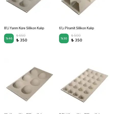
8'Li Yarım Küre Silikon Kalıp
6'Lı Piramit Silikon Kalıp
₺ 650
₺ 500
%
46
%
30
₺ 350
₺ 350