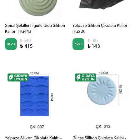
Spiral Şekiller Figürlü Gıda Silikon
Yelpaze Silikon Çikolata Kalıbı -
Kalıbı - HG443
HG226
₺ 540
₺ 186
%
23
%
23
₺ 415
₺ 143
Yelpaze Silikon Çikolata Kalıbı -
Güneş Silikon Çikolata Kalıbı -