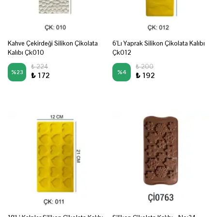
Kahve Çekirdeği Silikon Çikolata
6'Lı Yaprak Silikon Çikolata Kalıbı
Kalıbı Çk010
Çk012
₺ 224
₺ 200
%
23
%
4
₺ 172
₺ 192