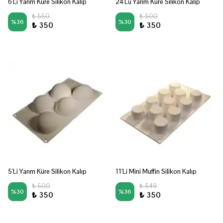
6'Lı Yarım Küre Silikon Kalıp
24'Lü Yarım Küre Silikon Kalıp
₺ 550
₺ 500
%
36
%
30
₺ 350
₺ 350
5'Li Yarım Küre Silikon Kalıp
11'Li Mini Muffin Silikon Kalıp
₺ 500
₺ 549
%
30
%
36
₺ 350
₺ 350