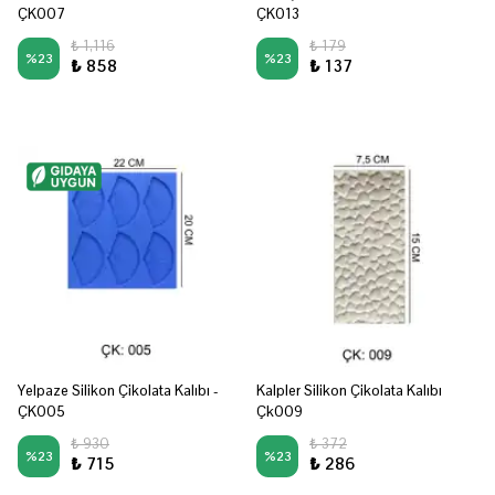
ÇK007
ÇK013
₺ 1,116
₺ 179
%
23
%
23
₺ 858
₺ 137
Yelpaze Silikon Çikolata Kalıbı -
Kalpler Silikon Çikolata Kalıbı
ÇK005
Çk009
₺ 930
₺ 372
%
23
%
23
₺ 715
₺ 286