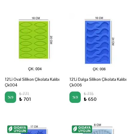
12'Li Oval Silikon Çikolata Kalıbı
12'Li Dalga Silikon Çikolata Kalıbı
Çk004
Çk006
₺ 771
₺ 715
%
9
%
9
₺ 701
₺ 650