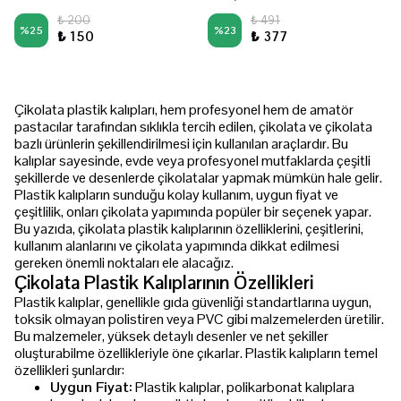
₺ 200
₺ 491
%
25
%
23
₺ 150
₺ 377
Çikolata plastik kalıpları, hem profesyonel hem de amatör
pastacılar tarafından sıklıkla tercih edilen, çikolata ve çikolata
bazlı ürünlerin şekillendirilmesi için kullanılan araçlardır. Bu
kalıplar sayesinde, evde veya profesyonel mutfaklarda çeşitli
şekillerde ve desenlerde çikolatalar yapmak mümkün hale gelir.
Plastik kalıpların sunduğu kolay kullanım, uygun fiyat ve
çeşitlilik, onları çikolata yapımında popüler bir seçenek yapar.
Bu yazıda, çikolata plastik kalıplarının özelliklerini, çeşitlerini,
kullanım alanlarını ve çikolata yapımında dikkat edilmesi
gereken önemli noktaları ele alacağız.
Çikolata Plastik Kalıplarının Özellikleri
Plastik kalıplar, genellikle gıda güvenliği standartlarına uygun,
toksik olmayan polistiren veya PVC gibi malzemelerden üretilir.
Bu malzemeler, yüksek detaylı desenler ve net şekiller
oluşturabilme özellikleriyle öne çıkarlar. Plastik kalıpların temel
özellikleri şunlardır:
Uygun Fiyat:
Plastik kalıplar, polikarbonat kalıplara