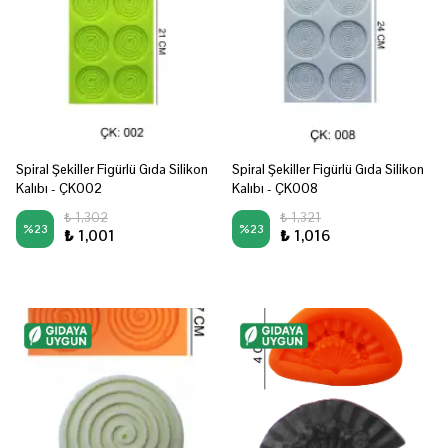
Spiral Şekiller Figürlü Gıda Silikon
Spiral Şekiller Figürlü Gıda Silikon
Kalıbı - ÇK002
Kalıbı - ÇK008
₺ 1,302
₺ 1,321
%
23
%
23
₺ 1,001
₺ 1,016