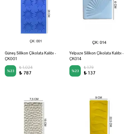
Güneş Silikon Çikolata Kalıbı -
Yelpaze Silikon Çikolata Kalıbı -
ÇK001
ÇK014
₺ 1,024
₺ 179
%
23
%
23
₺ 787
₺ 137