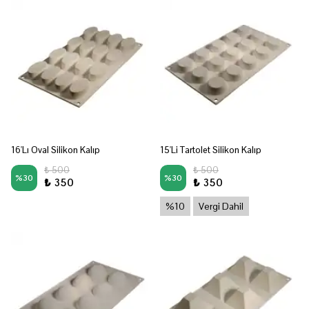
16'Lı Oval Silikon Kalıp
15'Li Tartolet Silikon Kalıp
₺ 500
₺ 500
%
30
%
30
₺ 350
₺ 350
%10
Vergi Dahil