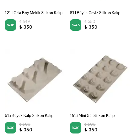
12'Li Orta Boy Mekik Silikon Kalıp
8'Li Büyük Ceviz Silikon Kalıp
₺ 549
₺ 650
%
36
%
46
₺ 350
₺ 350
6'Lı Büyük Kalp Silikon Kalıp
15'Li Mini Gül Silikon Kalıp
₺ 500
₺ 500
%
30
%
30
₺ 350
₺ 350