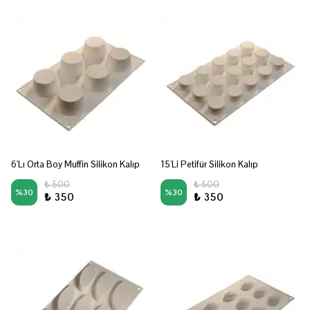
6'Lı Orta Boy Muffin Silikon Kalıp
15'Li Petifür Silikon Kalıp
₺ 500
₺ 500
%
30
%
30
₺ 350
₺ 350