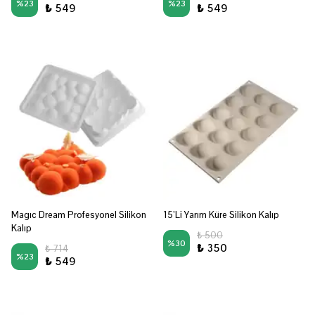
%
23
%
23
₺ 549
₺ 549
Magıc Dream Profesyonel Silikon
15’Li Yarım Küre Silikon Kalıp
Kalıp
₺ 500
%
30
₺ 350
₺ 714
%
23
₺ 549