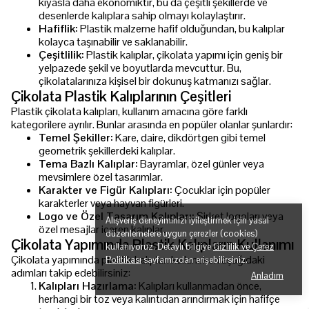
kıyasla daha ekonomiktir, bu da çeşitli şekillerde ve
desenlerde kalıplara sahip olmayı kolaylaştırır.
Hafiflik:
Plastik malzeme hafif olduğundan, bu kalıplar
kolayca taşınabilir ve saklanabilir.
Çeşitlilik:
Plastik kalıplar, çikolata yapımı için geniş bir
yelpazede şekil ve boyutlarda mevcuttur. Bu,
çikolatalarınıza kişisel bir dokunuş katmanızı sağlar.
Çikolata Plastik Kalıplarının Çeşitleri
Plastik çikolata kalıpları, kullanım amacına göre farklı
kategorilere ayrılır. Bunlar arasında en popüler olanlar şunlardır:
Temel Şekiller:
Kare, daire, dikdörtgen gibi temel
geometrik şekillerdeki kalıplar.
Tema Bazlı Kalıplar:
Bayramlar, özel günler veya
mevsimlere özel tasarımlar.
Karakter ve Figür Kalıpları:
Çocuklar için popüler
karakterler veya hayvan figürleri.
Logo ve Özel Tasarım Kalıpları:
Şirket logoları veya
Alışveriş deneyiminizi iyileştirmek için yasal
özel mesajlar içeren kalıplar.
düzenlemelere uygun çerezler (cookies)
Çikolata Yapımında Plastik Kalıpların Kullanımı
kullanıyoruz. Detaylı bilgiye
Gizlilik ve Çerez
Çikolata yapımında plastik kalıpları kullanırken aşağıdaki
Politikası
sayfamızdan erişebilirsiniz.
adımları takip edebilirsiniz:
Anladım
Kalıpları Hazırlama:
Kalıpları kullanmadan önce,
herhangi bir toz veya kalıntıdan arındırmak için hafifçe