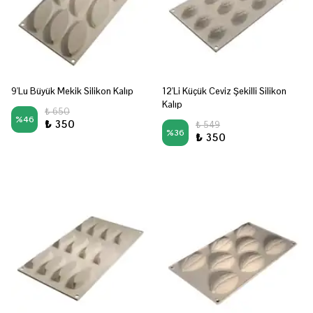
9'Lu Büyük Mekik Silikon Kalıp
12'Li Küçük Ceviz Şekilli Silikon
Kalıp
₺ 650
%
46
₺ 350
₺ 549
%
36
₺ 350