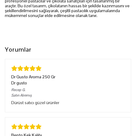
profesyonel pastacılar ve çikolata sanatçıları için tasarlanmış bir
araçtır. Bu özel tasarım, çikolatanın hassas bir şekilde kazınmasını ve
şekillendirilmesini sağlayarak, çeşitli pastacılık uygulamalarında
mükemmel sonuçlar elde edilmesine olanak tanır.
Yorumlar
Dr Gusto Aroma 250 Gr
Dr gusto
Recep
G.
Satın Alınmış
Dürüst satıcı güzel ürünler
Bento Kek Kalıbı