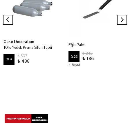
Cake Decoration
Eğik Palet
10'lu Yedek Krema Sifon Tüpü
₺ 242
₺ 537
%
23
₺ 186
%
9
₺ 488
4 Boyut