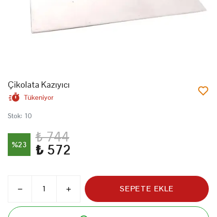
Çikolata Kazıyıcı
Tükeniyor
Stok
:
10
₺ 744
%
23
₺ 572
SEPETE EKLE