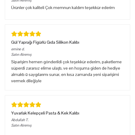
Satın Alınmış
Ürünler çok kaliteli Çok memnun kaldım teşekkür ederim
Gül Yaprağı Figürlü Gıda Silikon Kalıbı
emine
d.
Satın Alınmış
Siparişim hemen gönderildi çok teşekkür ederim, paketleme
süperdi zararsız elime ulaştı, ve en hoşuma giden de hediye
almaktı☺️saygılarımı sunar, en kısa zamanda yeni siparişimi
vermek dileğiyle
Yuvarlak Kelepçeli Pasta & Kek Kalıbı
Abdullah
T.
Satın Alınmış