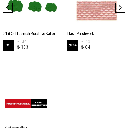
3'Lü Gül Basmalı Kurabiye Kalıbı
Hasır Patchwork
₺ 146
₺ 110
%
9
%
24
₺ 133
₺ 84
Kategoriler