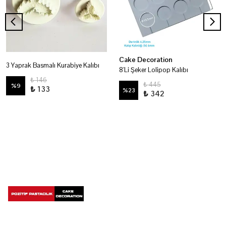
Cake Decoration
3 Yaprak Basmalı Kurabiye Kalıbı
8'Li Şeker Lolipop Kalıbı
₺ 146
₺ 445
%
9
₺ 133
%
23
₺ 342