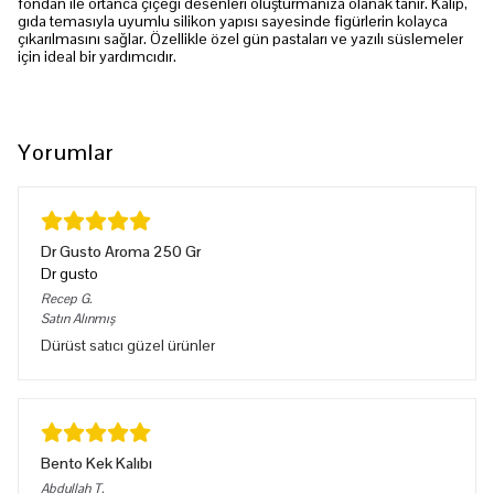
fondan ile ortanca çiçeği desenleri oluşturmanıza olanak tanır. Kalıp,
gıda temasıyla uyumlu silikon yapısı sayesinde figürlerin kolayca
çıkarılmasını sağlar. Özellikle özel gün pastaları ve yazılı süslemeler
için ideal bir yardımcıdır.
Yorumlar
Dr Gusto Aroma 250 Gr
Dr gusto
Recep
G.
Satın Alınmış
Dürüst satıcı güzel ürünler
Bento Kek Kalıbı
Abdullah
T.