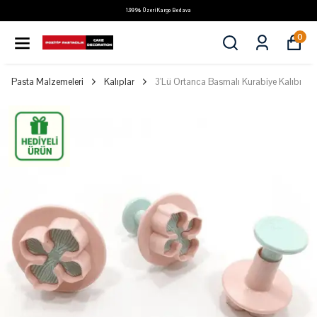
1.999₺ Üzeri Kargo Bedava
0
Pasta Malzemeleri
Kalıplar
3'Lü Ortanca Basmalı Kurabiye Kalıbı