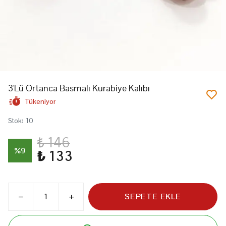
3'Lü Ortanca Basmalı Kurabiye Kalıbı
Tükeniyor
Stok
:
10
₺ 146
%
9
₺ 133
SEPETE EKLE