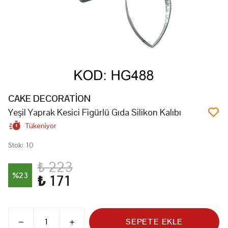
CAKE DECORATİON
Yeşil Yaprak Kesici Figürlü Gıda Silikon Kalıbı
Tükeniyor
Stok
:
10
₺ 223
%
23
₺ 171
SEPETE EKLE