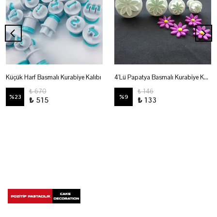
Küçük Harf Basmalı Kurabiye Kalıbı
4'Lü Papatya Basmalı Kurabiye Kalıbıpasta
₺ 670
₺ 146
%
23
%
9
₺ 515
₺ 133