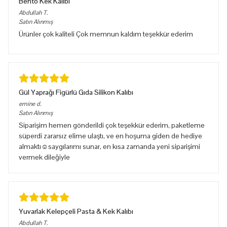
Bento Kek Kalıbı
Abdullah
T.
Satın Alınmış
Ürünler çok kaliteli Çok memnun kaldım teşekkür ederim
Gül Yaprağı Figürlü Gıda Silikon Kalıbı
emine
d.
Satın Alınmış
Siparişim hemen gönderildi çok teşekkür ederim, paketleme
süperdi zararsız elime ulaştı, ve en hoşuma giden de hediye
almaktı☺️saygılarımı sunar, en kısa zamanda yeni siparişimi
vermek dileğiyle
Yuvarlak Kelepçeli Pasta & Kek Kalıbı
Abdullah
T.