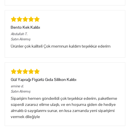
Bento Kek Kalıbı
Abdullah
T.
Satın Alınmış
Ürünler çok kaliteli Çok memnun kaldım teşekkür ederim
Gül Yaprağı Figürlü Gıda Silikon Kalıbı
emine
d.
Satın Alınmış
Siparişim hemen gönderildi çok teşekkür ederim, paketleme
süperdi zararsız elime ulaştı, ve en hoşuma giden de hediye
almaktı☺️saygılarımı sunar, en kısa zamanda yeni siparişimi
vermek dileğiyle