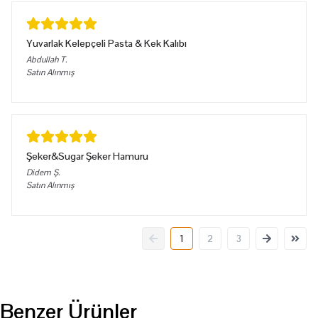
Yuvarlak Kelepçeli Pasta & Kek Kalıbı
Abdullah
T.
Satın Alınmış
Şeker&Sugar Şeker Hamuru
Didem
Ş.
Satın Alınmış
1
2
3
Benzer Ürünler