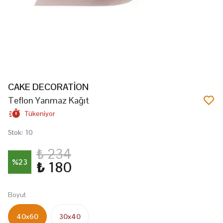
CAKE DECORATİON
Teflon Yanmaz Kağıt
Tükeniyor
Stok
:
10
₺ 234
%
23
₺ 180
Boyut
40x60
30x40