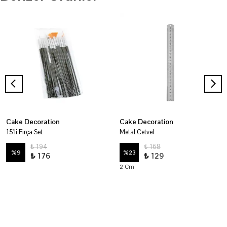
Cake Decoration
Cake Decoration
15'li Fırça Set
Metal Cetvel
₺ 194
₺ 168
%
9
%
23
₺ 176
₺ 129
2 Cm