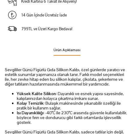
Kredi Kartına 6 Taksit ile Alışveriş!
14 Gün İçinde Ücretsiz İade
799TL ve Üzeri Kargo Bedava!
Ürün Açıklaması
Sevgililer Günü Figürlü Gıda Silikon Kalıbı, özel günlerde yaratıcı ve
estetik sunumlar yapmanıza olanak tanır. Farklı model seçenekleri
ile, her zevke hitap eden bu silikon kalıplar, çikolata, şekerleme ve
diğer tatlıların hazırlanmasında mükemmel bir yardımcıdır.
Yüksek Kalite Silikon:
Dayanıklı ve esnek yapısı sayesinde,
kalıplarınızdan kolayca çıkartma imkanı sunar.
Kolay Temizlik:
Bulaşık makinesinde yıkanabilir özelliği ile
pratik bir kullanım sağlar.
Isı Dayanıklılığı:
-40°C ile 230°C arasında güvenle kullanılabilir,
böylece fırın ve dondurucu gibi farklı ortamlarda işlevsellik
gösterir.
Sevgililer Günü Figürlü Gıda Silikon Kalıbı, sadece tatlılar için değil,