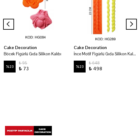
Cake Decoration
Cake Decoration
Böcek Figürlü Gıda Silikon Kalıbı
İnce Motif Figürlü Gıda Silikon Kalıbı
₺ 95
₺ 648
%
23
%
23
₺ 73
₺ 498