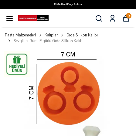
1.999₺ Üzeri Kargo Bedava
0
Pasta Malzemeleri
Kalıplar
Gıda Silikon Kalıbı
Sevgililer Günü Figürlü Gıda Silikon Kalıbı