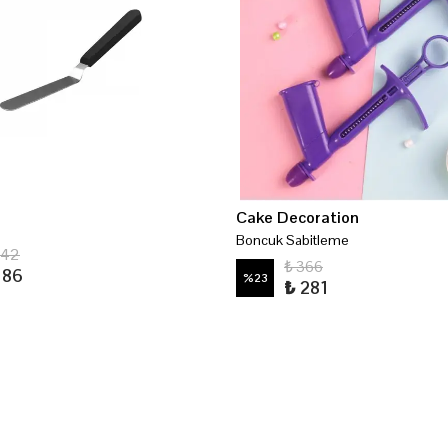
Cake Decoration
Boncuk Sabitleme
242
₺ 366
186
%
23
₺ 281