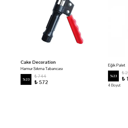
Cake Decoration
Eğik Palet
Hamur Sıkma Tabancası
₺ 
₺ 744
%
23
₺ 
%
23
₺ 572
4 Boyut