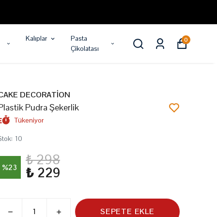
Kalıplar
Pasta
0
Çikolatası
CAKE DECORATİON
Plastik Pudra Şekerlik
Tükeniyor
Stok
:
10
₺ 298
%
23
₺ 229
SEPETE EKLE