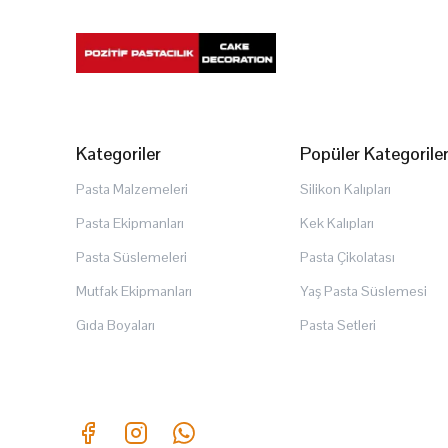
Kategoriler
Popüler Kategorile
Pasta Malzemeleri
Silikon Kalıpları
Pasta Ekipmanları
Kek Kalıpları
Pasta Süslemeleri
Pasta Çikolatası
Mutfak Ekipmanları
Yaş Pasta Süslemesi
Gıda Boyaları
Pasta Setleri