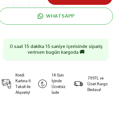
WHATSAPP
0 saat 15 dakika 14 saniye
içerisinde sipariş
verirsen
bugün
kargoda 🚚
Kredi
14 Gün
799TL ve
Kartına 6
İçinde
Üzeri Kargo
Taksit ile
Ücretsiz
Bedava!
Alışveriş!
İade