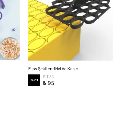
Cake 
Elips Şekillendirici Ve Kesici
Dinazor
₺ 124
%
23
₺ 95
%
23
3 NO