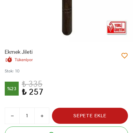
Ekmek Jileti
Tükeniyor
Stok
:
10
₺ 335
%
23
₺ 257
SEPETE EKLE