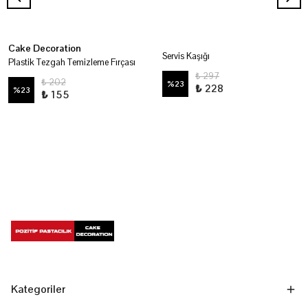
Cake Decoration
Servis Kaşığı
Plastik Tezgah Temizleme Fırçası
₺ 297
₺ 202
%
23
₺ 228
%
23
₺ 155
Kategoriler