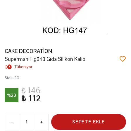
CAKE DECORATİON
Superman Figürlü Gıda Silikon Kalıbı
Tükeniyor
Stok
:
10
₺ 146
%
23
₺ 112
SEPETE EKLE