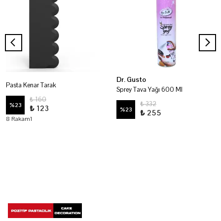
Dr. Gusto
Pasta Kenar Tarak
Sprey Tava Yağı 600 Ml
₺ 160
₺ 332
%
23
₺ 123
%
23
₺ 255
8 Rakam1