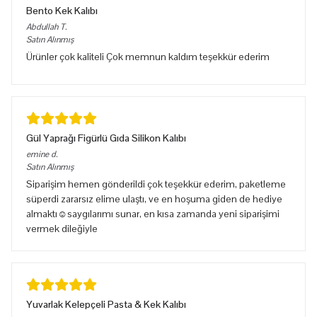
Bento Kek Kalıbı
Abdullah
T.
Satın Alınmış
Ürünler çok kaliteli Çok memnun kaldım teşekkür ederim
Gül Yaprağı Figürlü Gıda Silikon Kalıbı
emine
d.
Satın Alınmış
Siparişim hemen gönderildi çok teşekkür ederim, paketleme
süperdi zararsız elime ulaştı, ve en hoşuma giden de hediye
almaktı☺️saygılarımı sunar, en kısa zamanda yeni siparişimi
vermek dileğiyle
Yuvarlak Kelepçeli Pasta & Kek Kalıbı