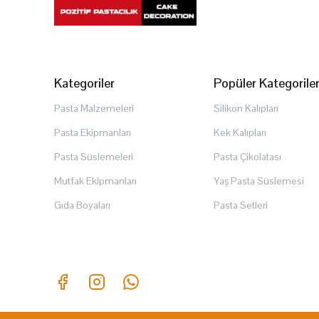
Kategoriler
Popüler Kategorile
Pasta Malzemeleri
Silikon Kalıpları
Pasta Ekipmanları
Kek Kalıpları
Pasta Süslemeleri
Pasta Çikolatası
Mutfak Ekipmanları
Yaş Pasta Süslemesi
Gıda Boyaları
Pasta Setleri