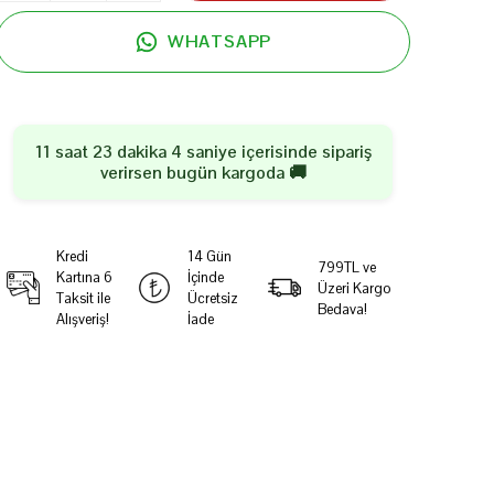
WHATSAPP
11 saat 23 dakika 3 saniye
içerisinde sipariş
verirsen
bugün
kargoda 🚚
Kredi
14 Gün
799TL ve
Kartına 6
İçinde
Üzeri Kargo
Taksit ile
Ücretsiz
Bedava!
Alışveriş!
İade