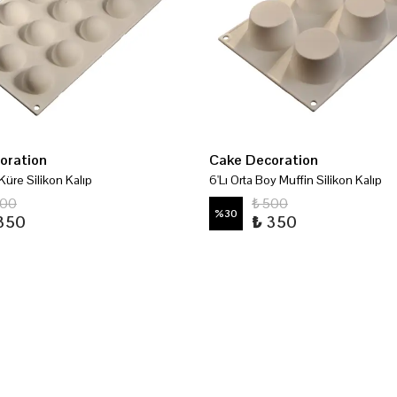
oration
Cake Decoration
Küre Silikon Kalıp
6'Lı Orta Boy Muffin Silikon Kalıp
500
₺ 500
%
30
350
₺ 350