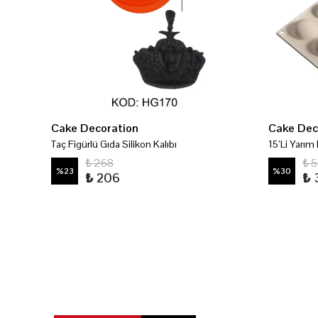
Cake Decoration
Cake Dec
Taç Figürlü Gıda Silikon Kalıbı
15’Li Yarım 
₺ 268
₺ 
%
23
%
30
₺ 206
₺ 