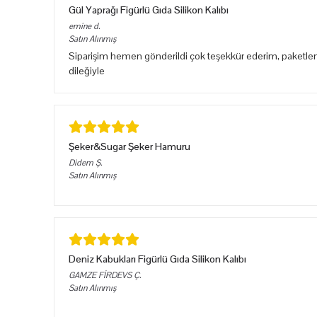
Gül Yaprağı Figürlü Gıda Silikon Kalıbı
emine
d.
Satın Alınmış
Siparişim hemen gönderildi çok teşekkür ederim, paketlem
dileğiyle
Şeker&Sugar Şeker Hamuru
Didem
Ş.
Satın Alınmış
Deniz Kabukları Figürlü Gıda Silikon Kalıbı
GAMZE FİRDEVS
Ç.
Satın Alınmış