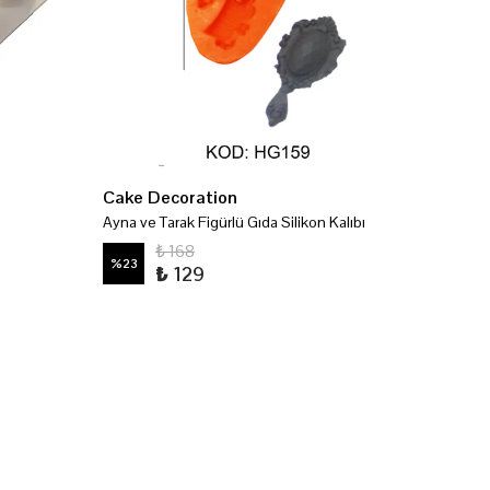
Cake Decoration
Cake 
Ayna ve Tarak Figürlü Gıda Silikon Kalıbı
Noel Yıl
₺ 168
%
23
%
23
₺ 129
4 HG