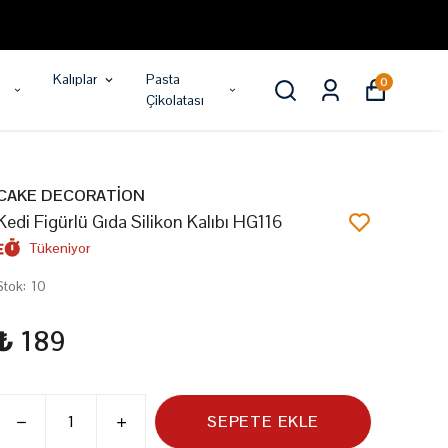
Kalıplar
Pasta
0
Çikolatası
CAKE DECORATİON
Kedi Figürlü Gıda Silikon Kalıbı HG116
Tükeniyor
Stok
:
10
₺ 189
SEPETE EKLE