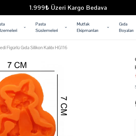
1.999₺ Üzeri Kargo Bedava
sta
Pasta
Mutfak
Gıda
lzemeleri
Süslemeleri
Ekipmanları
Boyaları
edi Figürlü Gıda Silikon Kalıbı HG116