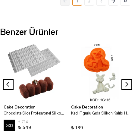
1
2
3
Benzer Ürünler
Cake Decoration
Cake Decoration
Chocolate Slice Profesyonel Silikon Kalıp
Kedi Figürlü Gıda Silikon Kalıbı HG116
₺ 714
%
23
₺ 549
₺ 189