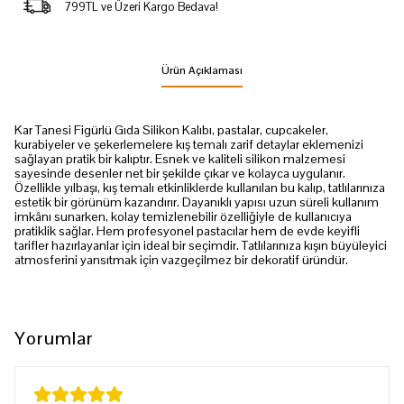
799TL ve Üzeri Kargo Bedava!
Ürün Açıklaması
Kar Tanesi Figürlü Gıda Silikon Kalıbı, pastalar, cupcakeler,
kurabiyeler ve şekerlemelere kış temalı zarif detaylar eklemenizi
sağlayan pratik bir kalıptır. Esnek ve kaliteli silikon malzemesi
sayesinde desenler net bir şekilde çıkar ve kolayca uygulanır.
Özellikle yılbaşı, kış temalı etkinliklerde kullanılan bu kalıp, tatlılarınıza
estetik bir görünüm kazandırır. Dayanıklı yapısı uzun süreli kullanım
imkânı sunarken, kolay temizlenebilir özelliğiyle de kullanıcıya
pratiklik sağlar. Hem profesyonel pastacılar hem de evde keyifli
tarifler hazırlayanlar için ideal bir seçimdir. Tatlılarınıza kışın büyüleyici
atmosferini yansıtmak için vazgeçilmez bir dekoratif üründür.
Yorumlar