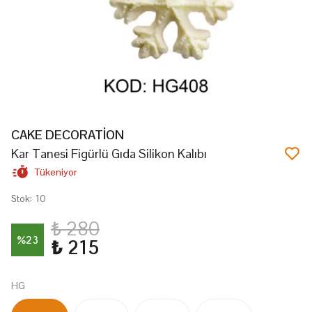
CAKE DECORATİON
Kar Tanesi Figürlü Gıda Silikon Kalıbı
Tükeniyor
Stok
:
10
₺ 280
%
23
₺ 215
HG