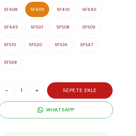
SF408
SF409
SF410
SF440
SF449
SF507
SF508
SF509
SF510
SF520
SF536
SF547
SF568
SEPETE EKLE
WHATSAPP