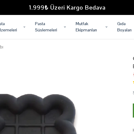
1.999₺ Üzeri Kargo Bedava
sta
Pasta
Mutfak
Gıda
lzemeleri
Süslemeleri
Ekipmanları
Boyaları
bı