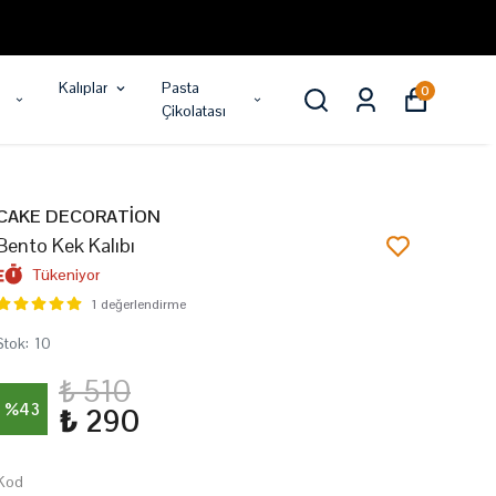
Kalıplar
Pasta
0
Çikolatası
CAKE DECORATİON
Bento Kek Kalıbı
Tükeniyor
1 değerlendirme
Stok
:
10
₺ 510
%
43
₺ 290
Kod