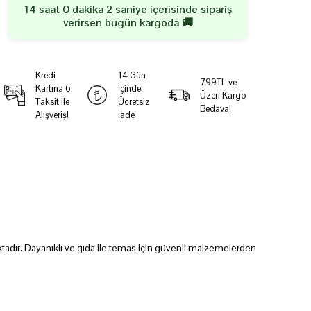
14 saat 0 dakika 2 saniye
içerisinde sipariş
verirsen
bugün
kargoda 🚚
Kredi
14 Gün
799TL ve
Kartına 6
İçinde
Üzeri Kargo
Taksit ile
Ücretsiz
Bedava!
Alışveriş!
İade
tadır. D
ayanıklı ve gıda ile temas için güvenli malzemelerden