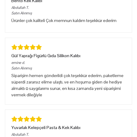
Bento Kek Kalıbı
Abdullah
T.
Satın Alınmış
Ürünler çok kaliteli Çok memnun kaldım teşekkür ederim
Gül Yaprağı Figürlü Gıda Silikon Kalıbı
emine
d.
Satın Alınmış
Siparişim hemen gönderildi çok teşekkür ederim, paketleme
süperdi zararsız elime ulaştı, ve en hoşuma giden de hediye
almaktı☺️saygılarımı sunar, en kısa zamanda yeni siparişimi
vermek dileğiyle
Yuvarlak Kelepçeli Pasta & Kek Kalıbı
Abdullah
T.