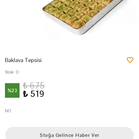
Baklava Tepsisi
Stok
:
0
₺ 675
%
23
₺ 519
NO
Stoğa Gelince Haber Ver