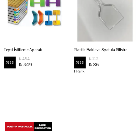
Tepsi İstifleme Aparatı
Plastik Baklava Spatula Silistre
₺ 454
₺ 112
%
23
%
23
₺ 349
₺ 86
1 Renk