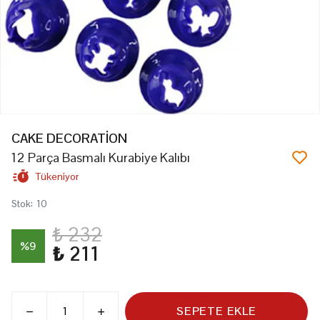
CAKE DECORATİON
12 Parça Basmalı Kurabiye Kalıbı
Tükeniyor
Stok
:
10
₺ 232
%
9
₺ 211
SEPETE EKLE