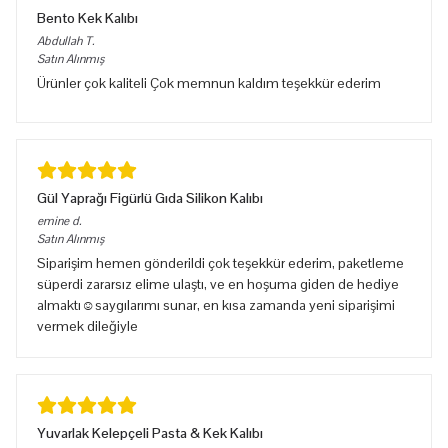
Bento Kek Kalıbı
Abdullah
T.
Satın Alınmış
Ürünler çok kaliteli Çok memnun kaldım teşekkür ederim
Gül Yaprağı Figürlü Gıda Silikon Kalıbı
emine
d.
Satın Alınmış
Siparişim hemen gönderildi çok teşekkür ederim, paketleme
süperdi zararsız elime ulaştı, ve en hoşuma giden de hediye
almaktı☺️saygılarımı sunar, en kısa zamanda yeni siparişimi
vermek dileğiyle
Yuvarlak Kelepçeli Pasta & Kek Kalıbı