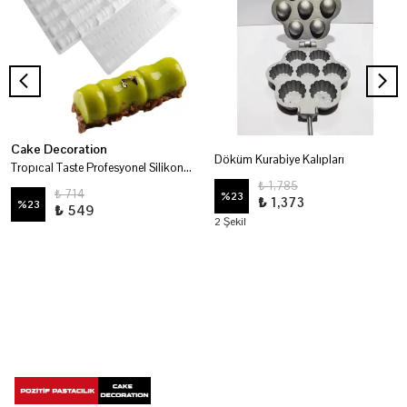
Cake Decoration
Döküm Kurabiye Kalıpları
Tropıcal Taste Profesyonel Silikon Kalıp
₺ 1,785
₺ 714
%
23
₺ 1,373
%
23
₺ 549
2 Şekil