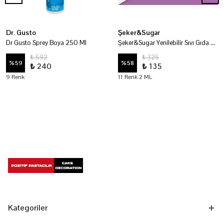
Dr. Gusto
Şeker&Sugar
Dr Gusto Sprey Boya 250 Ml
Şeker&Sugar Yenilebilir Sıvı Gıda Boyaları
₺ 592
₺ 325
%
59
%
58
₺ 240
₺ 135
9 Renk
11 Renk 2 ML
Kategoriler