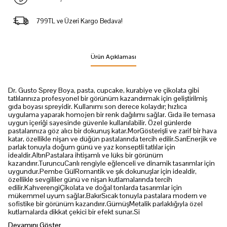
799TL ve Üzeri Kargo Bedava!
Ürün Açıklaması
Dr. Gusto Sprey Boya, pasta, cupcake, kurabiye ve çikolata gibi
tatlılarınıza profesyonel bir görünüm kazandırmak için geliştirilmiş
gıda boyası spreyidir. Kullanımı son derece kolaydır; hızlıca
uygulama yaparak homojen bir renk dağılımı sağlar. Gıda ile temasa
uygun içeriği sayesinde güvenle kullanılabilir. Özel günlerde
pastalarınıza göz alıcı bir dokunuş katar.MorGösterişli ve zarif bir hava
katar, özellikle nişan ve düğün pastalarında tercih edilir.SarıEnerjik ve
parlak tonuyla doğum günü ve yaz konseptli tatlılar için
idealdir.AltınPastalara ihtişamlı ve lüks bir görünüm
kazandırır.TuruncuCanlı rengiyle eğlenceli ve dinamik tasarımlar için
uygundur.Pembe GülRomantik ve şık dokunuşlar için idealdir,
özellikle sevgililer günü ve nişan kutlamalarında tercih
edilir.KahverengiÇikolata ve doğal tonlarda tasarımlar için
mükemmel uyum sağlar.BakırSıcak tonuyla pastalara modern ve
sofistike bir görünüm kazandırır.GümüşMetalik parlaklığıyla özel
kutlamalarda dikkat çekici bir efekt sunar.Si
Devamını Göster