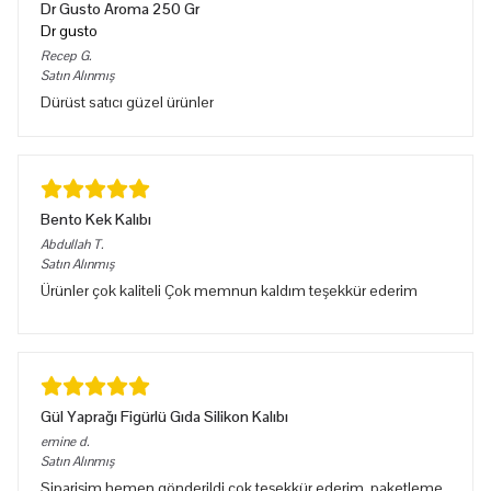
Dr Gusto Aroma 250 Gr
Dr gusto
Recep
G.
Satın Alınmış
Dürüst satıcı güzel ürünler
Bento Kek Kalıbı
Abdullah
T.
Satın Alınmış
Ürünler çok kaliteli Çok memnun kaldım teşekkür ederim
Gül Yaprağı Figürlü Gıda Silikon Kalıbı
emine
d.
Satın Alınmış
Siparişim hemen gönderildi çok teşekkür ederim, paketleme