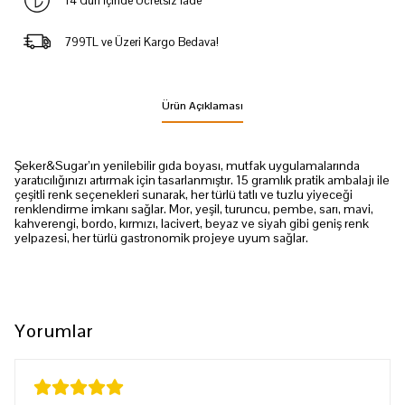
14 Gün İçinde Ücretsiz İade
799TL ve Üzeri Kargo Bedava!
Ürün Açıklaması
Şeker&Sugar’ın yenilebilir gıda boyası, mutfak uygulamalarında
yaratıcılığınızı artırmak için tasarlanmıştır. 15 gramlık pratik ambalajı ile
çeşitli renk seçenekleri sunarak, her türlü tatlı ve tuzlu yiyeceği
renklendirme imkanı sağlar. Mor, yeşil, turuncu, pembe, sarı, mavi,
kahverengi, bordo, kırmızı, lacivert, beyaz ve siyah gibi geniş renk
yelpazesi, her türlü gastronomik projeye uyum sağlar.
Yorumlar