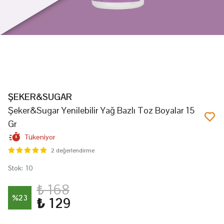
ŞEKER&SUGAR
Şeker&Sugar Yenilebilir Yağ Bazlı Toz Boyalar 15
Gr
Tükeniyor
2 değerlendirme
Stok
:
10
₺ 168
%
23
₺ 129