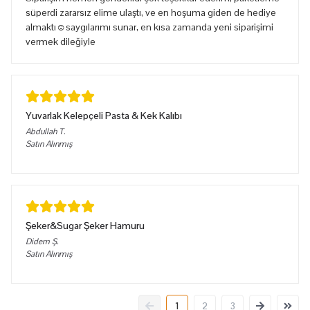
süperdi zararsız elime ulaştı, ve en hoşuma giden de hediye
almaktı☺️saygılarımı sunar, en kısa zamanda yeni siparişimi
vermek dileğiyle
Yuvarlak Kelepçeli Pasta & Kek Kalıbı
Abdullah
T.
Satın Alınmış
Şeker&Sugar Şeker Hamuru
Didem
Ş.
Satın Alınmış
1
2
3