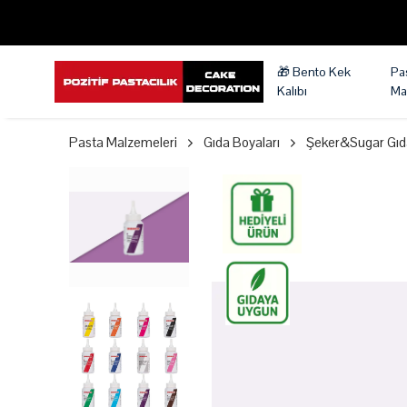
🎁 Bento Kek
Pa
Kalıbı
Ma
Pasta Malzemeleri
Gıda Boyaları
Şeker&Sugar Gıda