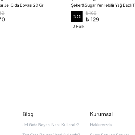
r Jel Gıda Boyası 20 Gr
132
₺ 168
%
23
70
₺ 129
13 Renk
r
Blog
Kurumsal
Jel Gıda Boyası Nasıl Kullanılır?
Hakkımızda