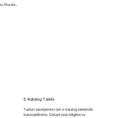
Şeker&Sugar Yenilebilir Yağ Bazlı Toz Boyalar 15 Gr
E-Katalog Talebi
Toptan siparişleriniz için e-katalog talebinde
bulunabilirsiniz. Detaylı ürün bilgileri ve