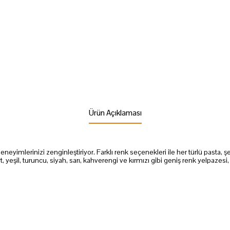
Ürün Açıklaması
deneyimlerinizi zenginleştiriyor. Farklı renk seçenekleri ile her türlü past
, yeşil, turuncu, siyah, sarı, kahverengi ve kırmızı gibi geniş renk yelpaze