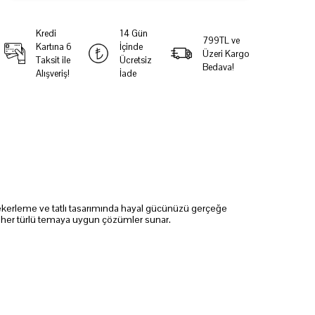
Kredi
14 Gün
799TL ve
Kartına 6
İçinde
Üzeri Kargo
Taksit ile
Ücretsiz
Bedava!
Alışveriş!
İade
a, şekerleme ve tatlı tasarımında hayal gücünüzü gerçeğe
si, her türlü temaya uygun çözümler sunar.