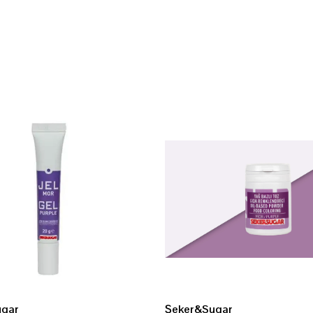
ugar
Şeker&Sugar