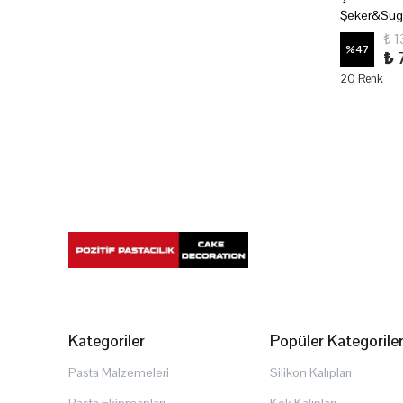
Şeker&Suga
₺ 
%
47
₺ 
20 Renk
Kategoriler
Popüler Kategorile
Pasta Malzemeleri
Silikon Kalıpları