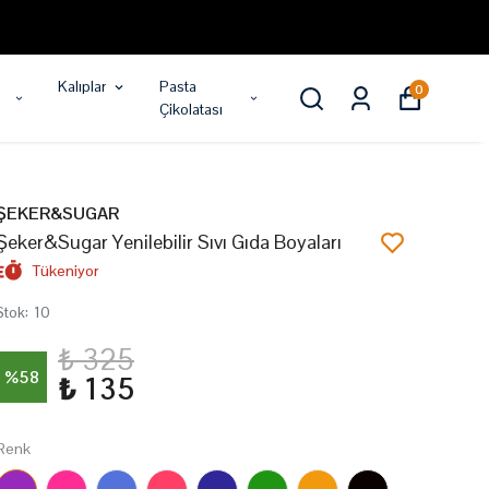
Kalıplar
Pasta
0
Çikolatası
ŞEKER&SUGAR
Şeker&Sugar Yenilebilir Sıvı Gıda Boyaları
Tükeniyor
Stok
:
10
₺ 325
%
58
₺ 135
Renk