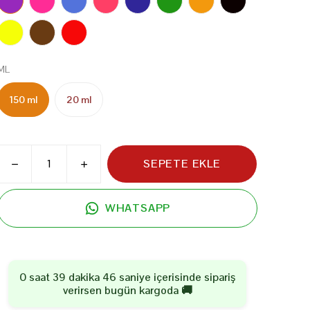
ML
150 ml
20 ml
SEPETE EKLE
WHATSAPP
0 saat 39 dakika 45 saniye
içerisinde sipariş
verirsen
bugün
kargoda 🚚