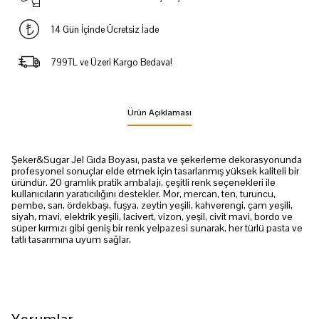
14 Gün İçinde Ücretsiz İade
799TL ve Üzeri Kargo Bedava!
Ürün Açıklaması
Şeker&Sugar Jel Gıda Boyası, pasta ve şekerleme dekorasyonunda
profesyonel sonuçlar elde etmek için tasarlanmış yüksek kaliteli bir
üründür. 20 gramlık pratik ambalajı, çeşitli renk seçenekleri ile
kullanıcıların yaratıcılığını destekler. Mor, mercan, ten, turuncu,
pembe, sarı, ördekbaşı, fuşya, zeytin yeşili, kahverengi, çam yeşili,
siyah, mavi, elektrik yeşili, lacivert, vizon, yeşil, civit mavi, bordo ve
süper kırmızı gibi geniş bir renk yelpazesi sunarak, her türlü pasta ve
tatlı tasarımına uyum sağlar.