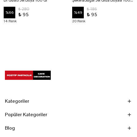
Dr Gusto Jel Boya 100 Gr
Şeker&Sugar Jel Gıda Boyası 100 Gr
₺ 280
₺ 186
%
66
%
49
₺ 95
₺ 95
14 Renk
20 Renk
Kategoriler
Popüler Kategoriler
Blog