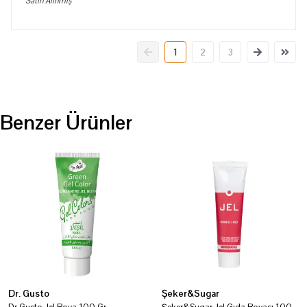
Satın Alınmış
1
2
3
Benzer Ürünler
Dr. Gusto
Şeker&Sugar