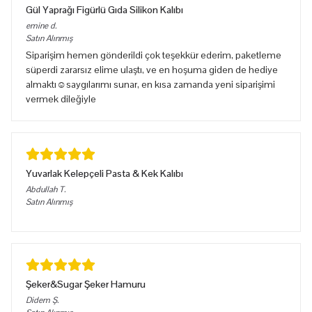
Gül Yaprağı Figürlü Gıda Silikon Kalıbı
emine
d.
Satın Alınmış
Siparişim hemen gönderildi çok teşekkür ederim, paketleme
süperdi zararsız elime ulaştı, ve en hoşuma giden de hediye
almaktı☺️saygılarımı sunar, en kısa zamanda yeni siparişimi
vermek dileğiyle
Yuvarlak Kelepçeli Pasta & Kek Kalıbı
Abdullah
T.
Satın Alınmış
Şeker&Sugar Şeker Hamuru
Didem
Ş.