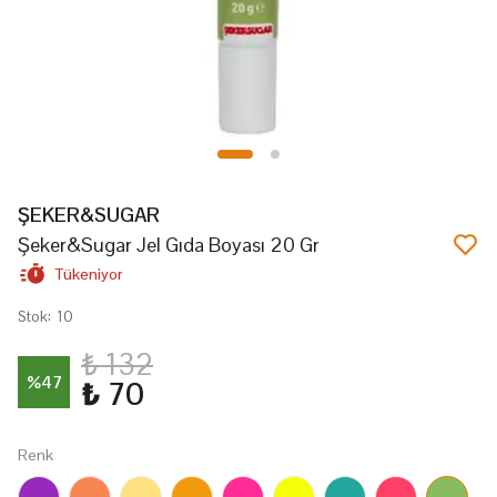
ŞEKER&SUGAR
Şeker&Sugar Jel Gıda Boyası 20 Gr
Tükeniyor
Stok
:
10
₺ 132
%
47
₺ 70
Renk