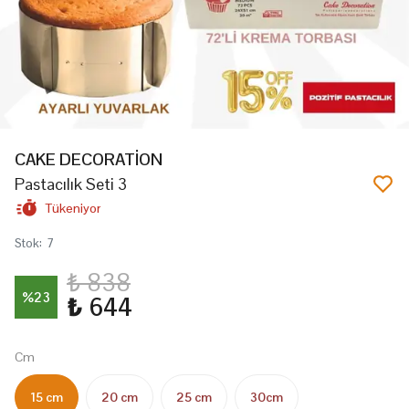
CAKE DECORATİON
Pastacılık Seti 3
Tükeniyor
Stok
:
7
₺ 838
%
23
₺ 644
Cm
15 cm
20 cm
25 cm
30cm