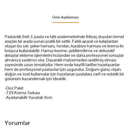
Ürün Açıklaması
Pastacılık Seti 3, pasta ve tatlı süslemelerinde ihtiyaç duyulan temel
araçları bir arada sunan pratik bir settir. Farklı aparat ve kalıplardan
oluşan bu set, şeker hamuru, fondan, kurabiye hamuru ve krema ile
kolayca kullanılabilir. Hamur kesme, şekillendirme ve dekoratif
detaylar ekleme işlemlerini hızlandırır ve daha profesyonel sonuçlar
almanıza yardımcı olur. Dayanıklı malzemeden üretilmiş olması
sayesinde uzun ömürlüdür. Hem evde keyifli tarifler hazırlayanlar
hem de profesyonel pastacılar için uygundur. Doğum günü, nişan,
düğün ve özel kutlamalar için hazırlanan pastalara zarif ve estetik bir
görünüm kazandırmak için idealdir.
-Düz Palet
-72'li Krema Torbası
-Ayarlanabilir Yuvarlak 9cm
Yorumlar