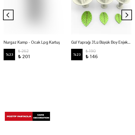
Nurgaz Kamp - Ocak Lpg Kartuş
Gül Yaprağı 3’Lü Büyük Boy Enjektör
₺ 262
₺ 190
%
23
%
23
₺ 201
₺ 146