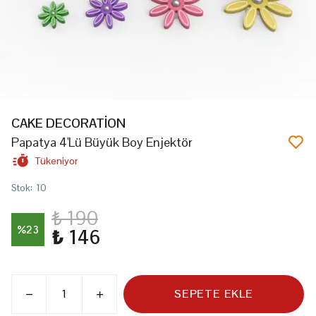
CAKE DECORATİON
Papatya 4'Lü Büyük Boy Enjektör
Tükeniyor
Stok
:
10
₺ 190
%
23
₺ 146
SEPETE EKLE