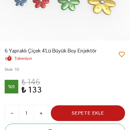
6 Yapraklı Çiçek 4'Lü Büyük Boy Enjektör
Tükeniyor
Stok
:
10
₺ 146
%
9
₺ 133
SEPETE EKLE