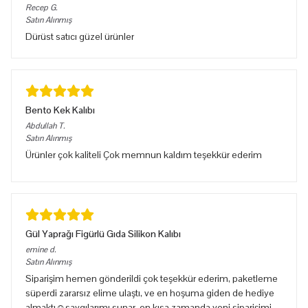
Recep
G.
Satın Alınmış
Dürüst satıcı güzel ürünler
Bento Kek Kalıbı
Abdullah
T.
Satın Alınmış
Ürünler çok kaliteli Çok memnun kaldım teşekkür ederim
Gül Yaprağı Figürlü Gıda Silikon Kalıbı
emine
d.
Satın Alınmış
Siparişim hemen gönderildi çok teşekkür ederim, paketleme
süperdi zararsız elime ulaştı, ve en hoşuma giden de hediye
almaktı☺️saygılarımı sunar, en kısa zamanda yeni siparişimi