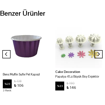
Benzer Ürünler
Cake Decoration
Bens Muffin Sufle Pet Kapsül
Papatya 4'Lü Büyük Boy Enjektör
₺ 138
₺ 190
%
23
₺ 106
%
23
₺ 146
3 Renk