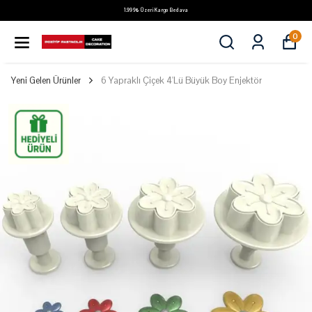
1.999₺ Üzeri Kargo Bedava
0
Yeni Gelen Ürünler
6 Yapraklı Çiçek 4'Lü Büyük Boy Enjektör