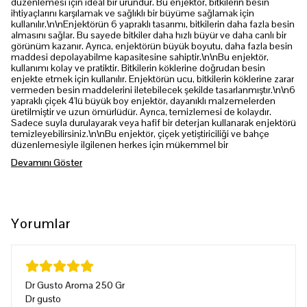
düzenlemesi için ideal bir üründür. Bu enjektör, bitkilerin besin
ihtiyaçlarını karşılamak ve sağlıklı bir büyüme sağlamak için
kullanılır.\n\nEnjektörün 6 yapraklı tasarımı, bitkilerin daha fazla besin
almasını sağlar. Bu sayede bitkiler daha hızlı büyür ve daha canlı bir
görünüm kazanır. Ayrıca, enjektörün büyük boyutu, daha fazla besin
maddesi depolayabilme kapasitesine sahiptir.\n\nBu enjektör,
kullanımı kolay ve pratiktir. Bitkilerin köklerine doğrudan besin
enjekte etmek için kullanılır. Enjektörün ucu, bitkilerin köklerine zarar
vermeden besin maddelerini iletebilecek şekilde tasarlanmıştır.\n\n6
yapraklı çiçek 4'lü büyük boy enjektör, dayanıklı malzemelerden
üretilmiştir ve uzun ömürlüdür. Ayrıca, temizlemesi de kolaydır.
Sadece suyla durulayarak veya hafif bir deterjan kullanarak enjektörü
temizleyebilirsiniz.\n\nBu enjektör, çiçek yetiştiriciliği ve bahçe
düzenlemesiyle ilgilenen herkes için mükemmel bir
Devamını Göster
Yorumlar
Dr Gusto Aroma 250 Gr
Dr gusto