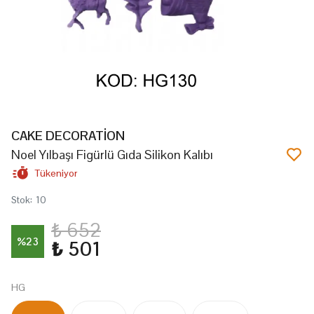
CAKE DECORATİON
Noel Yılbaşı Figürlü Gıda Silikon Kalıbı
Tükeniyor
Stok
:
10
₺ 652
%
23
₺ 501
HG