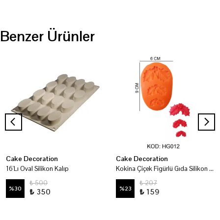
Benzer Ürünler
Cake Decoration
Cake Decoration
16'Lı Oval Silikon Kalıp
Kokina Çiçek Figürlü Gıda Silikon Kalıbı
₺ 500
₺ 207
%
30
%
23
₺ 350
₺ 159