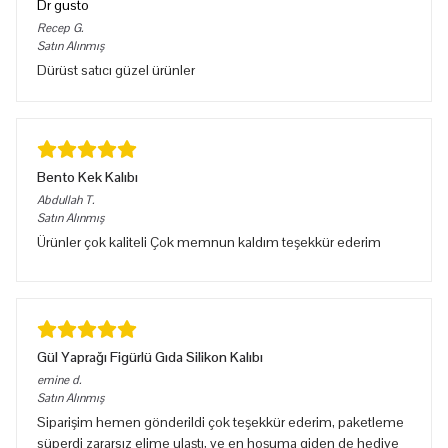
Dr gusto
Recep
G.
Satın Alınmış
Dürüst satıcı güzel ürünler
Bento Kek Kalıbı
Abdullah
T.
Satın Alınmış
Ürünler çok kaliteli Çok memnun kaldım teşekkür ederim
Gül Yaprağı Figürlü Gıda Silikon Kalıbı
emine
d.
Satın Alınmış
Siparişim hemen gönderildi çok teşekkür ederim, paketleme
süperdi zararsız elime ulaştı, ve en hoşuma giden de hediye