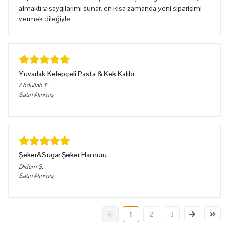
almaktı☺️saygılarımı sunar, en kısa zamanda yeni siparişimi
vermek dileğiyle
Yuvarlak Kelepçeli Pasta & Kek Kalıbı
Abdullah
T.
Satın Alınmış
Şeker&Sugar Şeker Hamuru
Didem
Ş.
Satın Alınmış
1
2
3