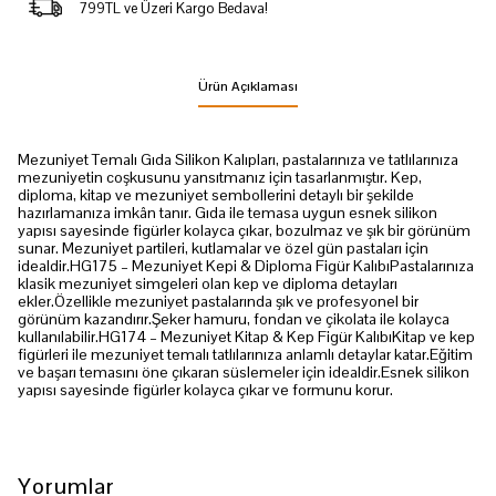
799TL ve Üzeri Kargo Bedava!
Ürün Açıklaması
Mezuniyet Temalı Gıda Silikon Kalıpları, pastalarınıza ve tatlılarınıza
mezuniyetin coşkusunu yansıtmanız için tasarlanmıştır. Kep,
diploma, kitap ve mezuniyet sembollerini detaylı bir şekilde
hazırlamanıza imkân tanır. Gıda ile temasa uygun esnek silikon
yapısı sayesinde figürler kolayca çıkar, bozulmaz ve şık bir görünüm
sunar. Mezuniyet partileri, kutlamalar ve özel gün pastaları için
idealdir.HG175 – Mezuniyet Kepi & Diploma Figür KalıbıPastalarınıza
klasik mezuniyet simgeleri olan kep ve diploma detayları
ekler.Özellikle mezuniyet pastalarında şık ve profesyonel bir
görünüm kazandırır.Şeker hamuru, fondan ve çikolata ile kolayca
kullanılabilir.HG174 – Mezuniyet Kitap & Kep Figür KalıbıKitap ve kep
figürleri ile mezuniyet temalı tatlılarınıza anlamlı detaylar katar.Eğitim
ve başarı temasını öne çıkaran süslemeler için idealdir.Esnek silikon
yapısı sayesinde figürler kolayca çıkar ve formunu korur.
Yorumlar