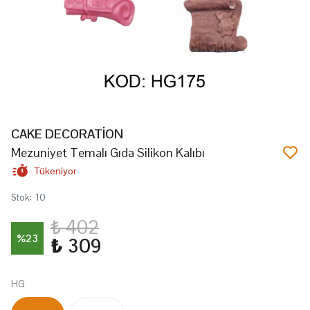
CAKE DECORATİON
Mezuniyet Temalı Gıda Silikon Kalıbı
Tükeniyor
Stok
:
10
₺ 402
%
23
₺ 309
HG