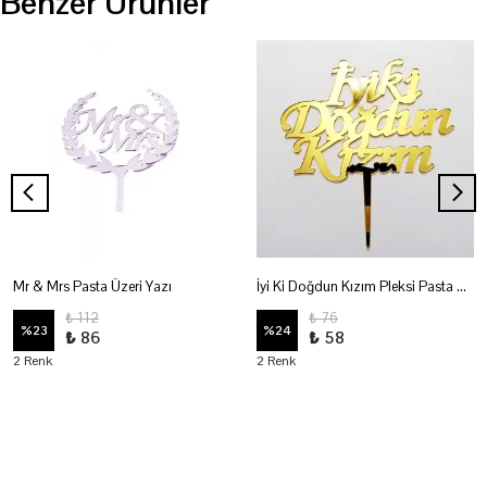
Benzer Ürünler
Mr & Mrs Pasta Üzeri Yazı
İyi Ki Doğdun Kızım Pleksi Pasta Üzeri Yazı
₺ 112
₺ 76
%
23
%
24
₺ 86
₺ 58
2 Renk
2 Renk