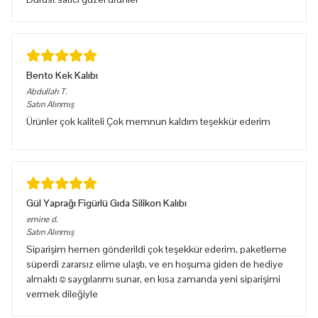
Bento Kek Kalıbı
Abdullah
T.
Satın Alınmış
Ürünler çok kaliteli Çok memnun kaldım teşekkür ederim
Gül Yaprağı Figürlü Gıda Silikon Kalıbı
emine
d.
Satın Alınmış
Siparişim hemen gönderildi çok teşekkür ederim, paketleme
süperdi zararsız elime ulaştı, ve en hoşuma giden de hediye
almaktı☺️saygılarımı sunar, en kısa zamanda yeni siparişimi
vermek dileğiyle