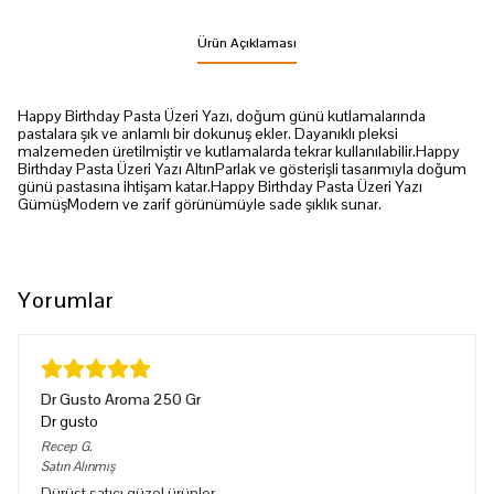
Ürün Açıklaması
Happy Birthday Pasta Üzeri Yazı, doğum günü kutlamalarında
pastalara şık ve anlamlı bir dokunuş ekler. Dayanıklı pleksi
malzemeden üretilmiştir ve kutlamalarda tekrar kullanılabilir.Happy
Birthday Pasta Üzeri Yazı AltınParlak ve gösterişli tasarımıyla doğum
günü pastasına ihtişam katar.Happy Birthday Pasta Üzeri Yazı
GümüşModern ve zarif görünümüyle sade şıklık sunar.
Yorumlar
Dr Gusto Aroma 250 Gr
Dr gusto
Recep
G.
Satın Alınmış
Dürüst satıcı güzel ürünler