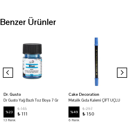
Benzer Ürünler
Dr. Gusto
Cake Decoration
Dr Gusto Yağ Bazlı Toz Boya 7 Gr
Metalik Gıda Kalemi ÇİFT UÇLU
₺ 145
₺ 297
%
23
%
49
₺ 111
₺ 150
13 Renk
6 Renk