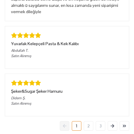
almaktı☺️saygılarımı sunar, en kısa zamanda yeni siparişimi
vermek dileğiyle
Yuvarlak Kelepçeli Pasta & Kek Kalıbı
Abdullah
T.
Satın Alınmış
Şeker&Sugar Şeker Hamuru
Didem
Ş.
Satın Alınmış
1
2
3