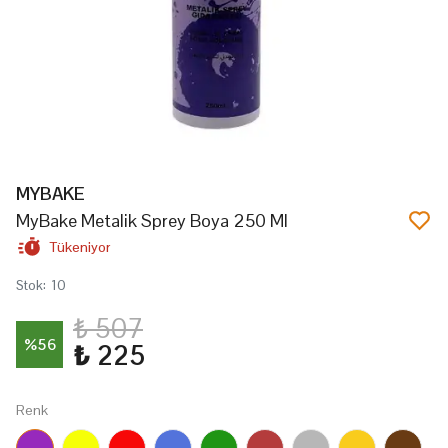
MYBAKE
MyBake Metalik Sprey Boya 250 Ml
Tükeniyor
Stok
:
10
₺ 507
%
56
₺ 225
Renk