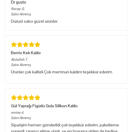
Dr gusto
Recep
G.
Satın Alınmış
Dürüst satıcı güzel ürünler
Bento Kek Kalıbı
Abdullah
T.
Satın Alınmış
Ürünler çok kaliteli Çok memnun kaldım teşekkür ederim
Gül Yaprağı Figürlü Gıda Silikon Kalıbı
emine
d.
Satın Alınmış
Siparişim hemen gönderildi çok teşekkür ederim, paketleme
süperdi zararsız elime ulaştı, ve en hoşuma giden de hediye