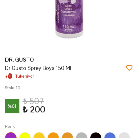
DR. GUSTO
Dr Gusto Sprey Boya 150 Ml
Tükeniyor
Stok
:
10
₺ 507
%
61
₺ 200
Renk