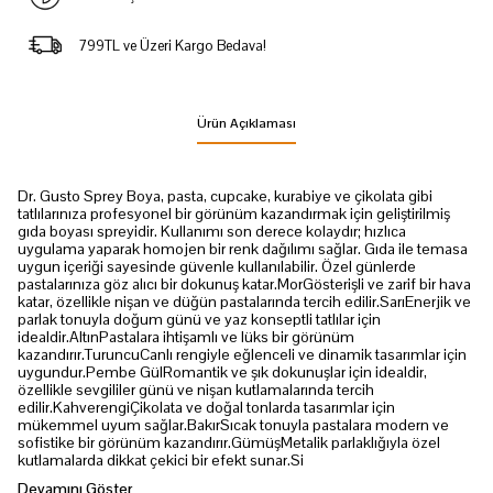
799TL ve Üzeri Kargo Bedava!
Ürün Açıklaması
Dr. Gusto Sprey Boya, pasta, cupcake, kurabiye ve çikolata gibi
tatlılarınıza profesyonel bir görünüm kazandırmak için geliştirilmiş
gıda boyası spreyidir. Kullanımı son derece kolaydır; hızlıca
uygulama yaparak homojen bir renk dağılımı sağlar. Gıda ile temasa
uygun içeriği sayesinde güvenle kullanılabilir. Özel günlerde
pastalarınıza göz alıcı bir dokunuş katar.MorGösterişli ve zarif bir hava
katar, özellikle nişan ve düğün pastalarında tercih edilir.SarıEnerjik ve
parlak tonuyla doğum günü ve yaz konseptli tatlılar için
idealdir.AltınPastalara ihtişamlı ve lüks bir görünüm
kazandırır.TuruncuCanlı rengiyle eğlenceli ve dinamik tasarımlar için
uygundur.Pembe GülRomantik ve şık dokunuşlar için idealdir,
özellikle sevgililer günü ve nişan kutlamalarında tercih
edilir.KahverengiÇikolata ve doğal tonlarda tasarımlar için
mükemmel uyum sağlar.BakırSıcak tonuyla pastalara modern ve
sofistike bir görünüm kazandırır.GümüşMetalik parlaklığıyla özel
kutlamalarda dikkat çekici bir efekt sunar.Si
Devamını Göster