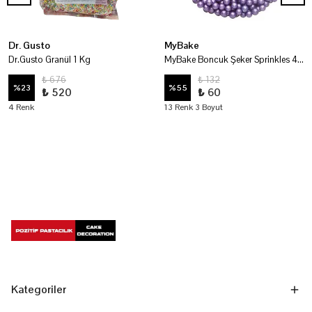
Dr. Gusto
MyBake
Dr.Gusto Granül 1 Kg
MyBake Boncuk Şeker Sprinkles 45 Gr
₺ 676
₺ 132
%
23
%
55
₺ 520
₺ 60
4 Renk
13 Renk 3 Boyut
Kategoriler